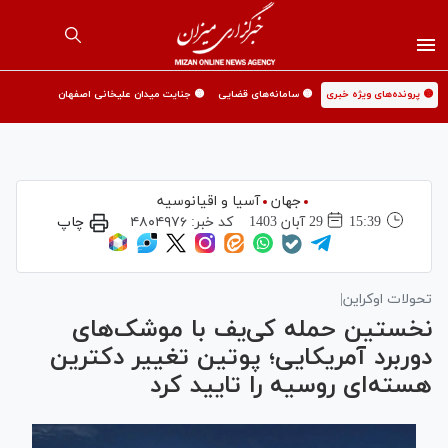
🟡 پرونده‌های ویژه خبری
🟡 سامانه‌های قضایی
🟡 جنایت میدان علیخانی اصفهان
جهان
آسیا و اقیانوسیه
15:39
29 آبان 1403
کد خبر:
۴۸۰۴۹۷۶
چاپ
تحولات اوکراین|
نخستین حمله کی‌یف با موشک‌های
دوربرد آمریکایی؛ پوتین تغییر دکترین
هسته‌ای روسیه را تایید کرد