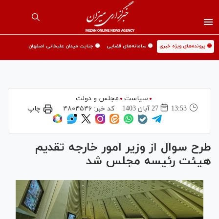
🟡 پرونده‌های ویژه خبری
🟡 سامانه‌های قضایی
🟡 جنایت میدان علیخانی اصفهان
سیاست
مجلس و دولت
13:53
27 آبان 1403
کد خبر:
۴۸۰۴۵۴۶
چاپ
طرح سوال از وزیر امور خارجه تقدیم
هیئت رئیسه مجلس شد