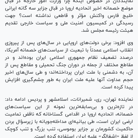
نمایندگان در خصوص اینکه چرا وزارت امور خارجه در قبال
موضع خصمانه اخیر اتحادیه اروپا در قبال جزایر سه گانه ایرانی
خلیج فارس واکنش مؤثر و قاطعی نداشته است؟ جهت
رسیدگی در کمیسیون امنیت ملی و سیاست خارجی تقدیم
هیئت رئیسه مجلس شد.
وی افزود: برخی دولت‌های اروپایی در سال‌های پس از پیروزی
انقلاب اسلامی عمدتاً با تبعیت از سیاست‌های خصمانه آمریکا،
درصدد تضعیف نظام جمهوری اسلامی ایران بوده‌اند و در
مقاطع مختلف از جمله در دوران جنگ تحمیلی و مقاطع پس از
آن، به دشمنی با ملت ایران پرداخته‌اند؛ و طی سال‌های اخیر
حجم عداوت آنها علیه ملت ایران به طور چشم‌گیری افزایش
پیدا کرده است.
نماینده تهران، ری، شمیرانات، اسلامشهر و پردیس ادامه داد:
در تازه‌ترین و بی‌سابقه‌ترین نمونه از این سیاست‌های
خصمانه، اتحادیه اروپا در اقدامی گستاخانه که ناقض تمامیت
ارضی ایران است، طی بیانیه‌ای مداخله‌جویانه با زیرسؤال بردن
حاکمیت کشورمان بر جزایر بوموسی، تنب بزرگ و تنب کوچک
از لفظ «اشغالگر» علیه ایران استفاده کرده است.