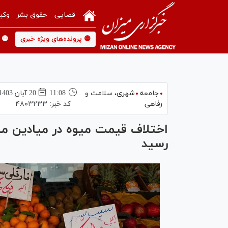
قضایی
حقوق بشر
وکی
🟡 پرونده‌های ویژه خبری
🟡 
جامعه
شهری،‌ سلامت و
11:08
20 آبان 1403
رفاهی
کد خبر:
۴۸۰۳۲۳۳
رسید