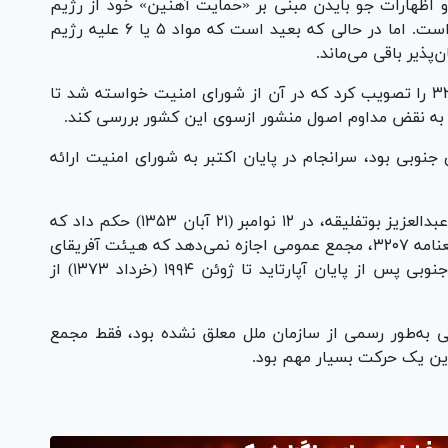
 اظهارات جو بایدن مبنی بر «حمایت آهنین» خود از رژیم
صهیونیستی، این موضوع در عمل غیرقابل تصور است. اما در حالی که بعید است که مواد ۵ یا ۶ علیه رژیم
پذیر باقی می‌ماند.
مجمع عمومی سازمان ملل ۳ روز بعد قطعنامه ۳۲۰۷ را تصویب کرد که در آن از شورای امنیت خواسته شد تا
جه به نقض مداوم اصول منشور ازسوی این کشور بررسی کند.
جنوبی بود، سرانجام در پایان اکتبر به شورای امنیت ارائه
با این حال، رئیس الجزایری مجمع عمومی به نام عبدالعزیز بوتفلیقه، در ۱۲ نوامبر (۲۱ آبان ۱۳۵۳) حکم داد که
با توجه به تصمیم کمیته اعتبارنامه و تصویب قطعنامه ۳۲۰۷، مجمع عمومی اجازه نمی‌دهد که هیئت آفریقای
جنوبی در امور این سازمان شرکت کند. آفریقای جنوبی پس از پایان آپارتاید تا ژوئن ۱۹۹۴ (خرداد ۱۳۷۳) از
 به‌طور رسمی از سازمان ملل معلق نشده بود، فقط مجمع
 این یک حرکت بسیار مهم بود.