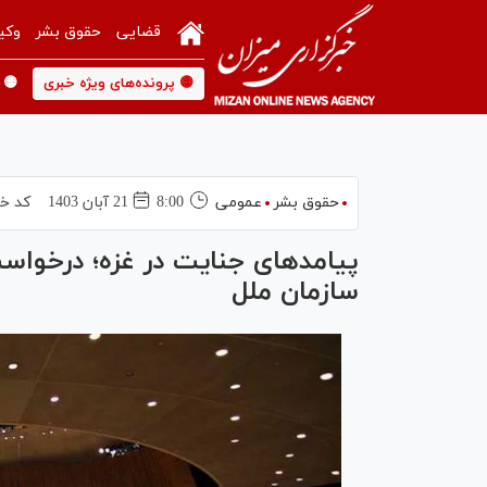
قضایی
حقوق بشر
وکی
🟡 پرونده‌های ویژه خبری
🟡 
حقوق بشر
عمومی
8:00
21 آبان 1403
کد خب
پیامدهای جنایت در غزه؛ درخواست
سازمان ملل