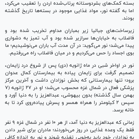
بسته کمک‌های بشردوستانه پرتاب‌شده اردن را تعقیب می‌کرد،
اما به گفته نور، مواد غذایی موجود در بسته‌ها تاریخ گذشته
بودند.
زیرساخت‌های جبالیا زیر بمباران مداوم تخریب شده بود و
فاضلاب به خیابان‌ها سرازیر شده بود و آب تمیز به دشواری
پیدا می‌شد؛ نور می‌گوید: در آن مدت آب باران می‌نوشیدیم؛ ما
بوی اجساد را حس می‌کردیم و در میان فاضلاب راه می‌رفتیم.
نور در اواخر شبی در ماه ژانویه (دی) پس از شروع درد زایمان،
تصمیم گرفت برای زایمان پیاده به بیمارستان کمال عدوان
برود؛ تنها بیمارستانی که بخش نوزادان داشت و آخرین مرکز
پزشکی فعال در شمال غزه محسوب می‌شد؛ او در ۲۷ ژانویه (۷
بهمن سال گذشته) بدون بیهوشی، عبدالعزیز را به دنیا آورد و
سپس ۲ کیلومتر را همراه همسر و پسرش پیاده‌روی کرد تا به
خانه برسد.
زمانی که عبدالعزیز به دنیا آمد، از هر ۱۰ نفر در شمال غزه ۹ نفر
فقط یک وعده غذایی در روز می‌خوردند؛ مادران برای شیر دادن
به نوزادان خود باید به‌خوبی تغذیه شوند و نور به اندازه کافی