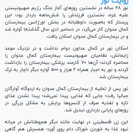
روایت نور
نور ۲۸ ساله در نخستین روز‌های آغاز جنگ رژیم صهیونیستی
علیه غزه، نخستین فرزندش را شش‌ماهه باردار بود؛ این
پرستار که به‌صورت داوطلبانه در بخش اورژانس بیمارستان
کمال عدوان کار می‌کرد، در دسامبر (دی سال گذشته) آواره شد
و در بیمارستان کمال عدوان اسکان یافت.
اسکان نور در کمال عداون دوام نداشت و در نزدیک موعد
زایمانش، نظامیان صهیونیست بیمارستان کمال عدوان را
محاصره کردند؛ آن‌ها ۷۰ کارمند پزشکی بیمارستان را بازداشت
کردند و نور به اجبار همراه ۲ هزار و ۵۰۰ آواره دیگر ناچار به ترک
بیمارستان شد.
نور پس از تخلیه از بیمارستان کمال عدوان به اردوگاه آوارگان
جبالیا رفت؛ جایی که غذایی پیدا نمی‌شد؛ پیدا نشدن غذای
تازه و تغذیه صرف از کنسرو‌ها برایش به مشکل بزرگی در
روز‌های پایانی بارداری تبدیل شد.
این زن فلسطینی در نهایت مانند دیگر هم‌وطنانش در میانه
نبود غذا به خوردن خوراک دام روی آورد؛ همسرش هم گاهی