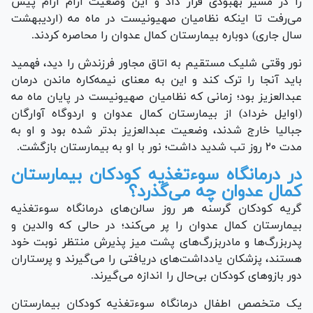
را در مسیر بهبودی قرار داد و این وضعیت آرام آرام پیش
می‌رفت تا اینکه نظامیان صهیونیست در ماه مه (اردیبهشت
سال جاری) دوباره بیمارستان کمال عدوان را محاصره کردند.
نور وقتی شلیک مستقیم به اتاق مجاور فرزندش را دید، فهمید
باید آنجا را ترک کند و این به معنای نیمه‌کاره ماندن درمان
عبدالعزیز بود؛ زمانی که نظامیان صهیونیست در پایان ماه مه
(اوایل خرداد) از بیمارستان کمال عدوان و اردوگاه آوارگان
جبالیا خارج شدند، وضعیت عبدالعزیز بدتر شده بود و او به
مدت ۲۰ روز تب شدید داشت؛ نور با او به بیمارستان بازگشت.
در درمانگاه سوءتغذیه کودکان بیمارستان
کمال عدوان چه می‌گذرد؟
گریه کودکان گرسنه هر روز سالن‌های درمانگاه سوءتغذیه
بیمارستان کمال عدوان را پر می‌کند؛ در حالی که والدین و
پدربزرگ‌ها و مادربزرگ‌های پشت میز پذیرش منتظر نوبت خود
هستند، پزشکان یادداشت‌های دریافتی را می‌گیرند و پرستاران
دور بازو‌های کودکان بی‌حال را اندازه می‌گیرند.
یک متخصص اطفال درمانگاه سوءتغذیه کودکان بیمارستان