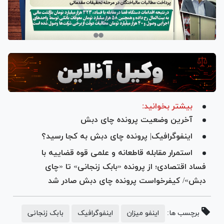
بیشتر بخوانید:
آخرین وضعیت پرونده چای دبش
اینفوگرافیک| پرونده چای دبش به کجا رسید؟
استمرار مقابله قاطعانه و علمی قوه قضاییه با
فساد اقتصادی؛ از پرونده «بابک زنجانی» تا «چای
دبش»/ کیفرخواست پرونده چای دبش صادر شد
برچسب ها:
اینفو میزان
اینفوگرافیک
بابک زنجانی