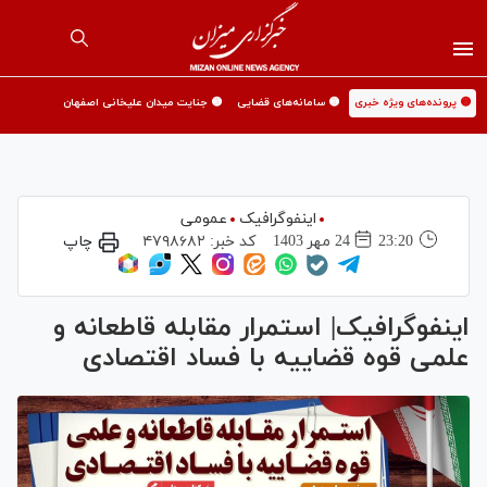
🟡 پرونده‌های ویژه خبری
🟡 سامانه‌های قضایی
🟡 جنایت میدان علیخانی اصفهان
اینفوگرافیک
عمومی
23:20
24 مهر 1403
کد خبر:
۴۷۹۸۶۸۲
چاپ
اینفوگرافیک| استمرار مقابله قاطعانه و
علمی قوه قضاییه با فساد اقتصادی