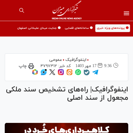
🟡 پرونده‌های ویژه خبری
🟡 سامانه‌های قضایی
🟡 جنایت میدان علیخانی اصفهان
اینفوگرافیک
عمومی
9:36
17 مهر 1403
کد خبر:
۴۷۹۷۳۱۲
چاپ
اینفوگرافیک| راه‌های تشخیص سند ملکی
مجعول از سند اصلی