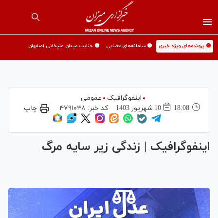
🟡 پرونده‌های ویژه خبری
🟡 سامانه‌های قضایی
🟡 جنایت میدان علیخانی اصفهان
اینفوگرافیک
عمومی
18:08
10 شهريور 1403
کد خبر:
۴۷۹۱۰۴۸
چاپ
اینفوگرافیک | زندگی زیر سایه مرگ