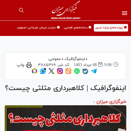
🟡 پرونده‌های ویژه خبری
🟡 سامانه‌های قضایی
🟡 جنایت میدان علیخانی اصفهان
اینفوگرافیک
عمومی
9:06
08 مرداد 1403
کد خبر:
۴۷۸۵۳۶۹
چاپ
اینفوگرافیک | کلاهبرداری مثلثی چیست؟
خبرگزاری میزان
-