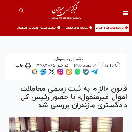
🟡 پرونده‌های ویژه خبری
🟡 سامانه‌های قضایی
🟡 جنایت میدان علیخانی اصفهان
قضایی
حقوقی
12:16
04 مرداد 1403
کد خبر:
۴۷۸۴۸۶۵
چاپ
قانون «الزام به ثبت رسمی معاملات
اموال غیرمنقول» با حضور رئیس کل
دادگستری مازندران بررسی شد