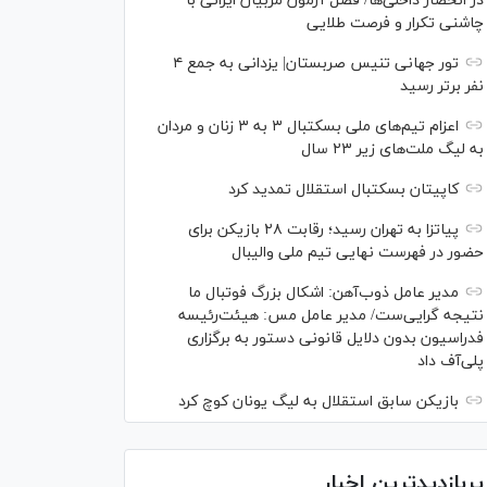
در انحصار داخلی‌ها/ فصل آزمون مربیان ایرانی با
چاشنی تکرار و فرصت طلایی
تور جهانی تنیس صربستان| یزدانی به جمع ۴
نفر برتر رسید
اعزام تیم‌های ملی بسکتبال ۳ به ۳ زنان و مردان
به لیگ ملت‌های زیر ۲۳ سال
کاپیتان بسکتبال استقلال تمدید کرد
پیاتزا به تهران رسید؛ رقابت ۲۸ بازیکن برای
حضور در فهرست نهایی تیم ملی والیبال
مدیر عامل ذوب‌آهن: اشکال بزرگ فوتبال ما
نتیجه گرایی‌ست/ مدیر عامل مس: هیئت‌رئیسه
فدراسیون بدون دلایل قانونی دستور به برگزاری
پلی‌آف داد
بازیکن سابق استقلال به لیگ یونان کوچ کرد
پربازدیدترین اخبار