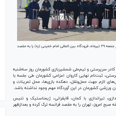
دومین و بزرگترین گروه کاروان ورزشی ایران صبح امروز جمعه ۲۹ تیرماه، فرودگاه بین المللی امام خمینی (ره) را به مقصد
ادر سرپرستی و تیم‌ملی شمشیربازی کشورمان روز سه‌شنبه
پرستی، ثبت‌نام نهایی کاروان اعزامی کشورمان طی جلسه با
‌های لازم جهت حمل‌و‌نقل، دهکده بازی‌ها، محل تمرینات و
ان ورزشی کشورمان در این آوردگاه مهم وجود نداشته باشد.
دازی، تیراندازی با کمان، قایقرانی، ژیمناستیک و تنیس
 دومین گروهی بودند که ساعت ۸:۳۰ دقیقه صبح امروز، تهران را به مقصد فرانسه ترک کرده و بعدازظهر