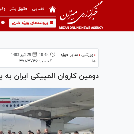
قضایی
حقوق بشر
وکی
🟡 پرونده‌های ویژه خبری
🟡 
ورزشی
سایر حوزه
10:48
29 تير 1403
ها
کد خبر:
۴۷۸۳۷۴۶
دومین کاروان المپیکی ایران به 