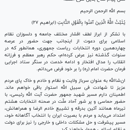
بسم الله الرحمن الرحیم
یُثَبِّتُ اللَّهُ الَّذِینَ آمَنُوا بِالْقَوْلِ الثَّابِتِ (ابراهیم ۲۷)
با تشکر از ابراز لطف اقشار مختلف جامعه و دلسوزان نظام
اسلامی برای دعوت از اینجانب جهت حضور در عرصه
چهاردهمین دوره انتخابات ریاست جمهوری، همانطور که در
سنوات گذشته نیز عرض کرده‌ام، حکم رهبر معظم و فرزانه
انقلاب را مدال افتخار و ادامه خدمت در سنگر ستاد اجرایی
فرمان حضرت امام (ره) را بر خود فرض می‌دانم.
ان‌شاالله به عنوان سرباز ولایت و نظام و خادم و خاک پای مردم
عزیز تا شهادت فی سبیل الله استوار باقی خواهم ماند.
اطمینان دارم مسیر شهید جمهور حضرت آیت الله رئیسی، با
حضور حماسی و پر شور آحاد ملّت در صحنه انتخابات هشتم
تیرماه همانند آئین بدرقه و تشییع خادم الرضا و همراهانش،
امتداد می‌یابد و مردم با بصیرت ایران با انتخاب آگاهانه خود،
مسیر پیشرفت و حل مشکلات داخلی و خارجی را نیز برای دولت
و نظام اسلامی هموار خواهند کرد.