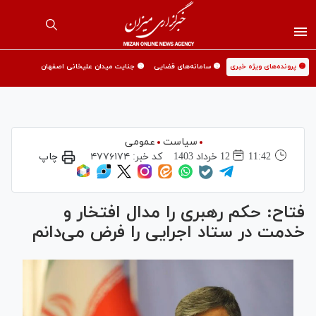
🟡 پرونده‌های ویژه خبری
🟡 سامانه‌های قضایی
🟡 جنایت میدان علیخانی اصفهان
سیاست
عمومی
11:42
12 خرداد 1403
کد خبر:
۴۷۷۶۱۷۴
چاپ
فتاح: حکم رهبری را مدال افتخار و
خدمت در ستاد اجرایی را فرض می‌دانم