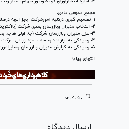
۴- اجازه انتشاراوراق قرضه وصور سهام ممتاز وتمدید مدت شرکت وتغییرموضوع شرکت
مجمع عمومی عادی:
۱- تصمیم گیری درکلیه امورشرکت بجز انچه درصلاحیت مجمع عمومی فوق العاده یاموسس هست
۲- انتخاب مدیران وبازرسان بعدی شرکت (بااکثریت نسبی)
۳- عزل مدیران وبازرسان شرکت (چه اولی هاچه بعدی ها) بااکثریت مطلق
۴- رسیدگی به ترازنامه وحساب سود وزیان شرکت بااکثریت مطلق ارا
۵- رسیدگی به گزارش مدیران وبازرسان وسایرامورمالی شرکت
انتهای پیام/
لینک کوتاه
ارسال دیدگاه