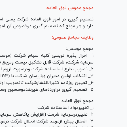
مجمع عمومی فوق العاده:
تصمیم گیری در امور فوق العاده شرکت یعنی امو
دارد و هر موقع که تصمیم گیری درخصوص آن امو
وظایف مجامع عمومی:
مجمع موسس:
۱_ احراز پذیره نویسی کلیه سهام شرکت (موسس
سرمایه شرکت، شرکت قابل تشکیل نیست ومرجع ثب
۲_ تصویب طرح اساسنامه شرکت ودرصورت لزوم اصلاح طرح اساسنامہ شرکت با (۲/۳آرا)
۳_ انتخاب اولین مدیران وبازرسان شرکت با (۲/۳ارای حاضرین)
۴_ تعیین روزنامه کثیرالانتشارشرکت تاتصویب اولین مجمع عمومی عادی (با۲/۳آراحاضرین)
۵_ تصمیم گیری دراورده‌های غیرنقدموسسین وسهام موسس (مزایایی کہ موسسین مطالبه کردند)
مجمع فوق العاده:
۱_ تغییرمواد اساسنامه شرکت
۲_ تغییردرسرمایه شرمت (افزایش یاکاهش سرمایه)
۳_ انحلال پیش ازموعد شرکت:انحلال شرکت درموعدمقرر هم با مجمع فوق العاده است