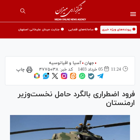
🟡 پرونده‌های ویژه خبری
🟡 سامانه‌های قضایی
🟡 جنایت میدان علیخانی اصفهان
جهان
آسیا و اقیانوسیه
11:24
05 خرداد 1403
کد خبر:
۴۷۷۵۰۳۸
چاپ
فرود اضطراری بالگرد حامل نخست‌وزیر
ارمنستان