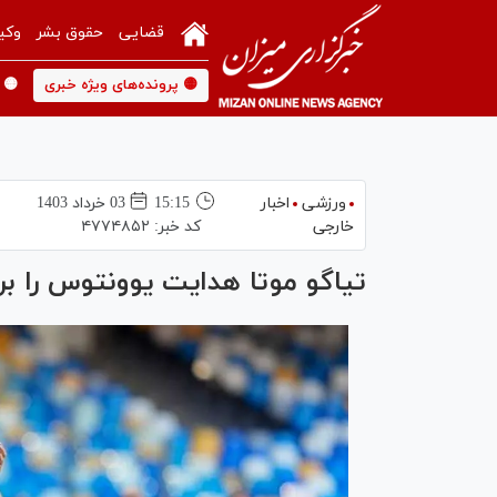
قضایی
حقوق بشر
وکی
🟡 پرونده‌های ویژه خبری
🟡 
ورزشی
اخبار
15:15
03 خرداد 1403
خارجی
کد خبر:
۴۷۷۴۸۵۲
تیاگو موتا هدایت یوونتوس را ب