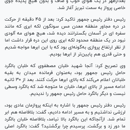
بعدازظهر در یک هوای خوب و صاف و بدون هیچ پدیده جوی
خاصی پرواز به سمت تبریز آغاز شد.
رئیس دفتر رئیس جمهور تاکید کرد: بعد از ۴۵ دقیقه از حرکت
در دره مجاور منطقه معدن مس سونگون لکه ابری که مانند
سفره ای در آسمان بگسترانند دیده شد، هیچ هوای مه آلودی
نبود در یک منطقه محدود لکه ابری روی این دره قرار داشت اما
از نظر ارتفاع پروازی به‌گونه‌ای بود که با این ابرها مواجه شدیم
و حتی قدری هم پایین‌تر از ابرها بودیم.
وی تصریح کرد: آنجا شهید خلبان مصطفوی که خلبان بالگرد
حامل رئیس جمهور بود، به‌عنوان فرمانده میدان به بقیه
خلبانان اعلام می‌کند که بالای ابرها حرکت کنند. بعد از ۳۰ ثانیه
ادامه مسیر از بالای ابرها، خلبان ما متوجه شد که بالگرد وسطی
نیست و دیگر بالگرد حامل رئیس جمهور را ندیدیم.
رئیس دفتر رئیس جمهور با اشاره به اینکه پروازمان عادی بود،
لرزشی نداشتیم و به مسیر ادامه دادیم، گفت: بلافاصله هم ابر
تمام شد. ازآنجاکه این بالگرد بالا نیامد، بلافاصله خلبان بالگرد
ما دور زد و برگشت. پرسیدم چرا برگشتید؟ گفت: بالگرد اصلی