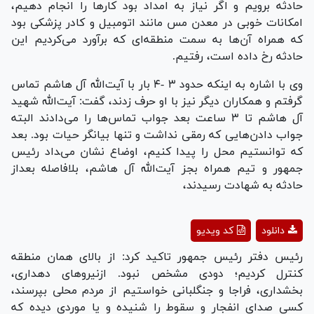
حادثه برویم و اگر نیاز به امداد بود کارها را انجام دهیم،
امکانات خوبی در معدن مس مانند اتومبیل و کادر پزشکی بود
که همراه آن‌ها به سمت منطقه‌ای که برآورد می‌کردیم این
حادثه رخ داده است، رفتیم.
وی با اشاره به اینکه حدود ۳ -۴ بار با آیت‌الله آل هاشم تماس
گرفتم و همکاران دیگر نیز با او حرف زدند، گفت: آیت‌الله شهید
آل هاشم تا ۳ ساعت بعد جواب تماس‌ها را می‌دادند البته
جواب دادن‌هایی که رمقی نداشت و تنها بیانگر حیات بود. بعد
که توانستیم محل را پیدا کنیم، اوضاع نشان می‌‍داد رئیس
جمهور و تیم همراه بجز آیت‌الله آل هاشم، بلافاصله بعداز
حادثه به شهادت رسیدند،
Play
دانلود
کد ویدیو
Video
رئیس دفتر رئیس جمهور تاکید کرد: از بالای همان منطقه
کنترل کردیم؛ دودی مشخص نبود. ازنیرو‌های دهداری،
بخشداری، فراجا و جنگلبانی خواستیم از مردم محلی بپرسند،
کسی صدای انفجار و سقوط را شنیده و یا موردی دیده که