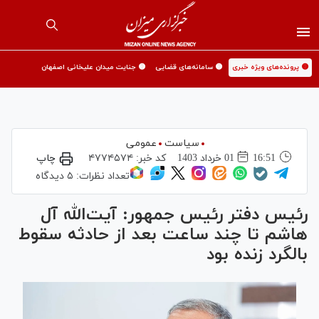
🟡 پرونده‌های ویژه خبری
🟡 سامانه‌های قضایی
🟡 جنایت میدان علیخانی اصفهان
سیاست
عمومی
16:51
01 خرداد 1403
کد خبر:
۴۷۷۴۵۷۴
چاپ
تعداد نظرات:
۵ دیدگاه
رئیس دفتر رئیس جمهور: آیت‌الله آل
هاشم تا چند ساعت بعد از حادثه سقوط
بالگرد زنده بود