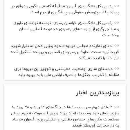
رئیس کل دادگستری فارس: موقوفه کاظمی الگویی موفق در
پیوند وقف، پژوهش حقوقی و پیشگیری از جرم است
رئیس کل دادگستری خراسان رضوی: توسعه نهاد‌های داوری
و میانجی‌گری از اولویت‌های راهبردی مجموعه قضایی استان
بوده است
ادعای نماینده مجلس درباره «نحوه ردزنی محل استقرار شهید
لاریجانی» صحت ندارد/ بررسی‌های قضایی و پرونده تشکیل شده
این ادعا را تایید نمی‌کند
دادستان ساری: وضعیت معیشتی و تجهیز این نیرو‌ها برای
مقابله با تخریب جنگل‌ها و تصرف اراضی ملی باید بهبود یابد
پربازدیدترین اخبار
۲ عامل مهم صهیونیست‌ها در جنگ‌های ۱۲ روزه و ۴۰ روزه به
سزای اعمال خود رسیدند/ امید بهزاد و پوریا صفوت به جرم ارسال
مختصات مکان‌های حساس نظامی و امنیتی برای افسران موساد
به دار مجازات آویخته شدند