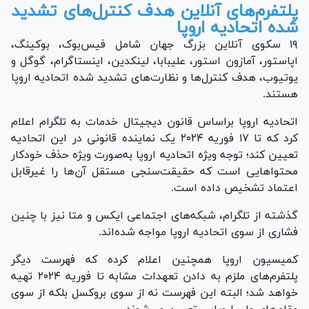
پلتفرم‌های آنلاین هدف کنترل‌های تشدید
شده اتحادیه اروپا
۱۹ سکوی آنلاین بزرگ جهان شامل فیس‌بوک، بوکینگ،
اپ‎استور، آمازون استور، علی‎بابا، لینکدین، اینستاگرام، گوگل و
یوتیوب، هدف کنترل‌ها و نظارت‌های تشدید شده اتحادیه اروپا
هستند.
اتحادیه اروپا براساس قانون دیجیتال خدمات به تلگرام اعلام
کرد که تا ۱۷ فوریه ۲۰۲۴ یک نماینده قانونی در این اتحادیه
تعیین کند؛ توجه ویژه اتحادیه اروپا به‌صورت ویژه حذف خودکار
محتوا‌هایی است که حقیقت‌سنجی مستقل آن‌ها را غیرقابل
اعتماد تشخیص داده است.
گذشته از تلگرام، شبکه‌های اجتماعی ایکس و متا نیز با چنین
فشاری از سوی اتحادیه اروپا مواجه شده‌اند.
کمیسیون اروپا همچنین اعلام کرده که فهرست دیگر
پلتفرم‌های ملزم به دادن تعهدات مشابه تا فوریه ۲۰۲۴ تهیه
خواهد شد؛ البته این فهرست نه از سوی بروکسل بلکه از سوی