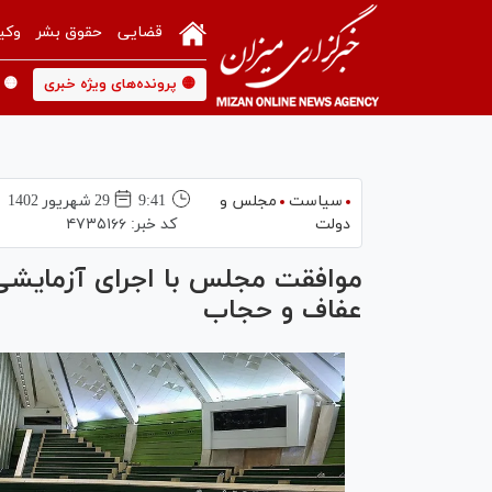
قضایی
حقوق بشر
وکی
🟡 پرونده‌های ویژه خبری
🟡 
سیاست
مجلس و
9:41
29 شهريور 1402
دولت
کد خبر:
۴۷۳۵۱۶۶
موافقت مجلس با اجرای آزمایشی
عفاف و حجاب