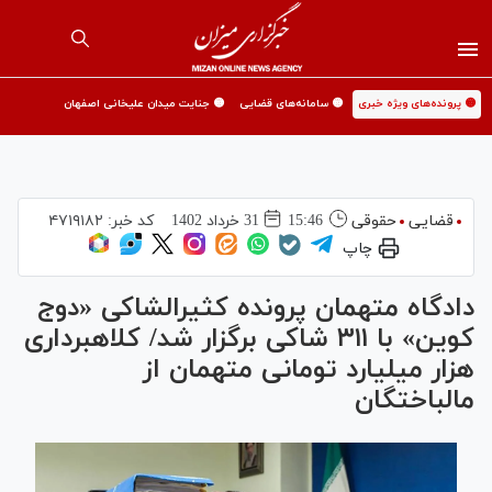
🟡 پرونده‌های ویژه خبری
🟡 سامانه‌های قضایی
🟡 جنایت میدان علیخانی اصفهان
قضایی
حقوقی
15:46
31 خرداد 1402
کد خبر:
۴۷۱۹۱۸۲
چاپ
دادگاه متهمان پرونده کثیرالشاکی «دوج
کوین» با ۳۱۱ شاکی برگزار شد/ کلاهبرداری
هزار میلیارد تومانی متهمان از
مالباختگان