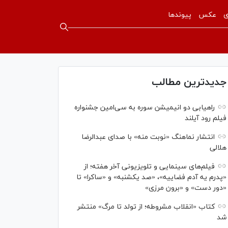
ی
عکس
پیوندها
جدیدترین مطالب
راهیابی دو انیمیشن سوره به سی‌امین جشنواره
فیلم رود آیلند
انتشار نماهنگ «نوبت منه» با صدای عبدالرضا
هلالی
فیلم‌های سینمایی و تلویزیونی آخر هفته؛ از
«پدرم یه آدم فضاییه»، «صد یکشنبه» و «ساکرا» تا
«دور دست» و «برون مرزی»
کتاب «انقلاب مشروطه؛ از تولد تا مرگ» منتشر
شد