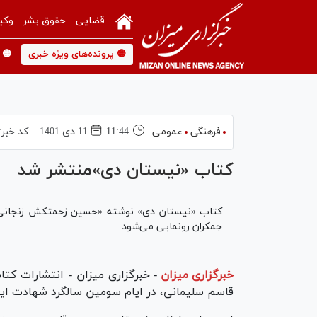
قضایی
حقوق بشر
وکی
🟡 پرونده‌های ویژه خبری
🟡 
فرهنگی
عمومی
11:44
11 دی 1401
کد خبر:
کتاب «نیستان دی»منتشر شد
کتاب «نیستان دی» نوشته «حسین زحمتکش زنجانی»
جمکران رونمایی می‌شود.
خبرگزاری میزان
-
خبرگزاری میزان - انتشارات کتا
قاسم سلیمانی، در ایام سومین سالگرد شهادت ایشا