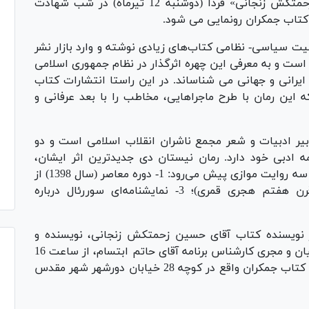
این رمان با نام «نیستان دی» به قلم «حسین زحمتکش زنجانی» فردا (دوشنبه 12 تیرماه) در شب شهادت
 کتاب جمکران رونمایی می شود.
صیت سیاسی- نظامی کتاب‌های زیادی نوشته و وارد بازار نشر
ست و به معرفی این چهره اثرگذار در نظام جمهوری اسلامی
ه ایرانی و جهانی می شناساند. در این راستا انتشارات کتاب
ه این رمان با طرح ماجراهایی، مخاطب را با بعد عرفانی و
ر ادبیات و شعر مجمع ناشران انقلاب اسلامی است و دو
مه ادبی خود دارد. رمان نیستان دی جدیدترین اثر ایشان،
داستانی رئال با رگه های سورئالیستی است که با سه روایت موازی پیش می‌رود: 1- دوره معاصر (سال 1398) از
زبان ماهان؛ 2- عصر مولانا جلال‌الدین بلخی (قرن هفتم هجری قمری)؛ 3- نمایشنامه‌ای سوررئال درباره
 نویسنده کتاب آقای حسین زحمتکش زنجانی، نویسنده و
کارشناس ادبیات داستانی آقای سید محسن امامیان و مجری کارشناس برنامه آقای حاتم ابتسام، از ساعت 16
روز دوشنبه 12 تیرماه 1401 در ساختمان انتشارات کتاب جمکران واقع در کوچه 28 خیابان دورشهر شهر مقدس