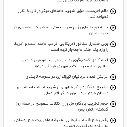
و ماندگار برای آمریکا تبدیل شد
عالم اهل‌سنت عراق: شهید خامنه‌ای دیگر در تاریخ تکرار
نخواهد شد
حمله توپخانه‌ای رژیم صهیونیستی به شهرک المنصوری در
جنوب لبنان
برنی سندرز، سناتور آمریکایی: ترامپ فاسد است و آمریکا
را وارد یک جنگ فاجعه‌بار کرده است
فیلم کامل گفت‌وگوی رئیس‌جمهور با مردم در دومین
سالروز تحلیف ریاست جمهوری «بخش دوم»
افزایش تعداد قربانیان تیراندازی در مدرسه تایلندی
تشییع با شکوه پیکر مطهر رهبر شهید انقلاب اسلامی بر
دستان مردم عزادار عراق در کربلای معلی
حجم تخریب پادگان مزدوران ائتلاف سعودی در حمله روز
گذشته ارتش یمن
وقتی حاج قاسم سلیمانی به بهانه مأموریت حاج رمضان را
به پیاده‌روی اربعین فرستاد