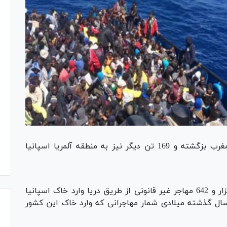
مهاجر غیر قانونی پس از نجات به بندر طریفه مغرب بزگشته و 169 تن دیگر نیز به منطقه آلمریا اسپانیا
طی ماه های ژانویه تا جولای 2017 حدود هفت هزار و 642 مهاجر غیر قانونی از طریق دریا وارد خاک اسپانیا
ال گذشته میلادی شمار مهاجرانی که وارد خاک این کشور