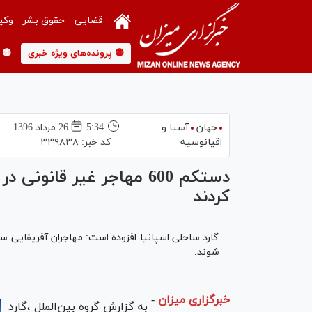
قضایی
حقوق بشر
وکی
🟡 پرونده‌های ویژه خبری
🟡 
جهان
آسیا و
5:34
26 مرداد 1396
اقیانوسیه
کد خبر:
۳۳۹۸۳۸
دستکم 600 مهاجر غیر قان
کردند
شوند.
خبرگزاری میزان
-
به گزارش گروه بین‌الملل ،گارد