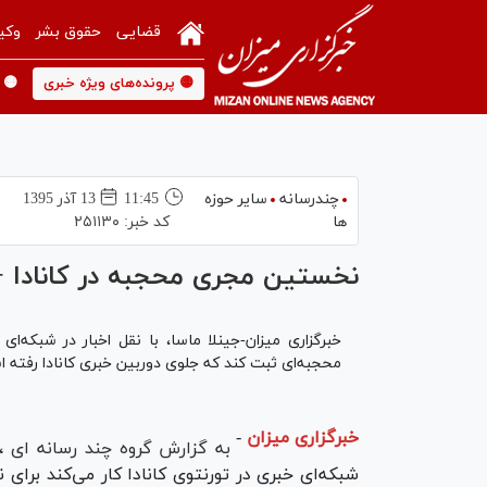
قضایی
حقوق بشر
وکی
🟡 پرونده‌های ویژه خبری
🟡 
چندرسانه
سایر حوزه
11:45
13 آذر 1395
ها
کد خبر:
۲۵۱۱۳۰
نخستین مجری محجبه در کانادا +
خبرگزاری میزان-جینلا ماسا، با نقل اخبار در شبکه‌ای
محجبه‌ای ثبت کند که جلوی دوربین خبری کانادا رفته 
خبرگزاری میزان
-
به گزارش گروه چند رسانه‌ ای ،