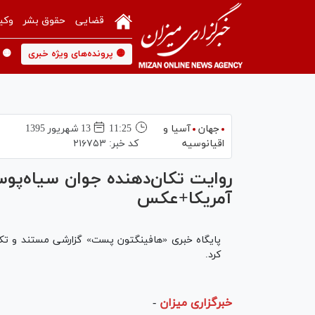
قضایی
حقوق بشر
وکی
🟡 پرونده‌های ویژه خبری
🟡 
جهان
آسیا و
11:25
13 شهريور 1395
اقیانوسیه
کد خبر:
۲۱۶۷۵۳
روایت تکان‌دهنده جوان سیاه‌
آمریکا+عکس
پایگاه خبری «هافینگتون پست» گزارشی مستند و تکان
کرد.
خبرگزاری میزان
-