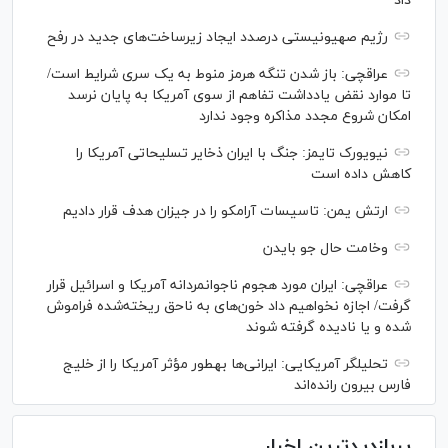
داد
رژیم صهیونیستی درصدد ایجاد زیرساخت‌های جدید در رفح
عراقچی: باز شدن تنگه هرمز منوط به یک سری شرایط است/
تا موارد نقض یادداشت تفاهم از سوی آمریکا به پایان نرسد
امکان شروع مجدد مذاکره وجود ندارد
نیویورک تایمز: جنگ با ایران ذخایر تسلیحاتی آمریکا را
کاهش داده است
ارتش یمن: تاسیسات آرامکو را در جیزان هدف قرار دادیم
وخامت حال جو بایدن
عراقچی: ایران مورد هجوم ناجوانمردانه آمریکا و اسرائیل قرار
گرفت/ اجازه نخواهیم داد خون‌های به ناحق ریخته‌شده فراموش
شده و یا نادیده گرفته شوند
تحلیلگر آمریکایی: ایرانی‌ها به‎طور مؤثر آمریکا را از خلیج
فارس بیرون رانده‌اند
پربازدیدترین اخبار