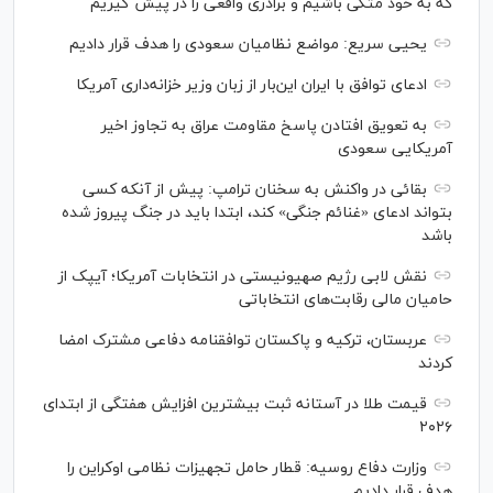
که به خود متکی باشیم و برادری واقعی را در پیش گیریم
یحیی سریع: مواضع نظامیان سعودی را هدف قرار دادیم
ادعای توافق با ایران این‌بار از زبان وزیر خزانه‌داری آمریکا
به تعویق افتادن پاسخ مقاومت عراق به تجاوز اخیر
آمریکایی سعودی
بقائی در واکنش به سخنان ترامپ: پیش از آنکه کسی
بتواند ادعای «غنائم جنگی» کند، ابتدا باید در جنگ پیروز شده
باشد
نقش لابی رژیم صهیونیستی در انتخابات آمریکا؛ آیپک از
حامیان مالی رقابت‌های انتخاباتی
عربستان، ترکیه و پاکستان توافقنامه دفاعی مشترک امضا
کردند
قیمت طلا در آستانه ثبت بیشترین افزایش هفتگی از ابتدای
۲۰۲۶
وزارت دفاع روسیه: قطار حامل تجهیزات نظامی اوکراین را
هدف قرار دادیم