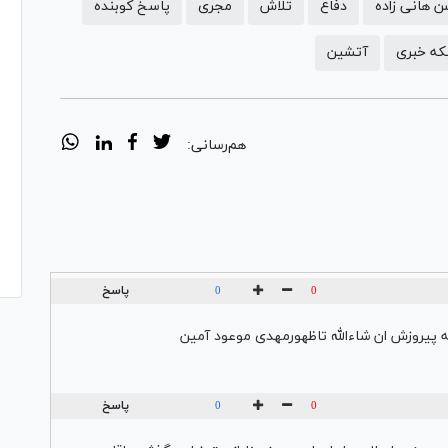
 هانی زاده
دفاع
تلاش
مجری
پاسخ کوبنده
که خبری
آتشین
هم‌رسانی:
پاسخ
0
0
 پیروزش ان شاءالله تاظهورمهدی موعود آمین
پاسخ
0
0