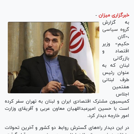
خبرگزاری میزان
-
به گزارش
گروه سیاسی
،«آلان
حکیم» وزیر
اقتصاد و
بازرگانی
لبنان که به
عنوان رئیس
طرف لبنانی
هفتمین
اجلاس
کمیسیون مشترک اقتصادی ایران و لبنان به تهران سفر کرده
است با حسین امیرعبداللهیان معاون عربی و آفریقای وزارت
امور خارجه دیدار کرد.
در این دیدار راه‌های گسترش روابط دو کشور و آخرین تحولات