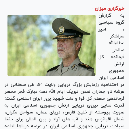
خبرگزاری میزان
-
به گزارش
گروه سیاسی
، امیر
سرلشکر
عطاءالله
صالحی
فرمانده کل
ارتش
جمهوری
اسلامی ایران
در اختتامیه رزمایش بزرگ دریایی ولایت 94، طی سخنانی در
عرشه ناو جماران ضمن تبریک ایام الله دهه مبارک فجر محضر
فرماندهی معظم کل قوا و ملت شهید پرور ایران اسلامی گفت:
قدرت نمایی نیروی دریایی ارتش جمهوری اسلامی ایران به
صورت پیوسته از خلیج فارس، دریای عمان، سواحل مکران،
شمال اقیانوس هند و آب های آزاد و بین المللی برای حفظ
سیادت دریایی جمهوری اسلامی ایران در عرصه دریاها ادامه