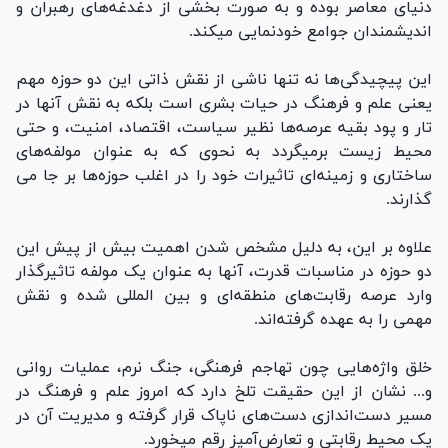
دنیای معاصر بوده و به صورت بخشی از دغدغه­‌های رهبران و
اندیشمندان جوامع خودنمایی می­کند.
این پیچیدگی­‌ها نه تنها ناشی از نقش ذاتی این دو حوزه مهم
یعنی علم و فرهنگ در حیات بشری است بلکه به نقش آن­ها در
تار و پود بقیه­ عرصه­‌ها نظیر سیاست، اقتصاد، امنیت، و حتی
محیط زیست برمی­گردد به نحوی که به عنوان مولفه­‌های
ساختاری و زمینه‌­ای تاثیرات خود را در اغلب حوزه‌ها بر جا می­‌
گذارند.
علاوه بر این، به دلیل مشخص شدن اهمیت بیش از پیش این
دو حوزه در مناسبات قدرت، آن­ها به عنوان یک مولفه تاثیرگذار
وارد عرصه رقابت­‌های منطقه­‌ای و بین­ ا‌لمللی شده و نقش
مهمی را به عهده گرفته­‌اند.
خلق واژه‌هایی چون تهاجم فرهنگی، جنگ نرم، عملیات روانی
و... نشان از این حقیقت تلخ دارد که امروز علم و فرهنگ در
مسیر دست­‌اندازی دست­‌های ناپاک قرار گرفته و مدیریت آن در
یک محیط رقابتی و تعارض‌­آمیز رقم می­خورد.