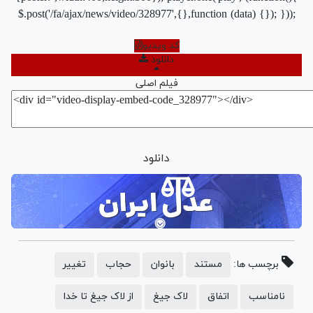
$.post('/fa/ajax/news/video/328977',{},function (data) {}); }));
کد ویدیو
دانلود
فیلم اصلی
دانلود
برچسب ها:
مستند
بانوان
حجاب
تغییر
نامناسب
اتفاق
لاک جیغ
از لاک جیغ تا خدا