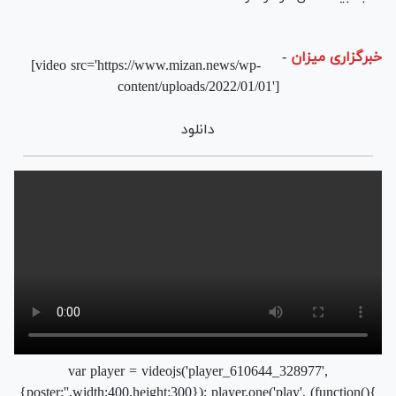
خبرگزاری میزان
-
[video src='https://www.mizan.news/wp-
content/uploads/2022/01/01']
دانلود
var player = videojs('player_610644_328977',
{poster:'',width:400,height:300}); player.one('play', (function(){