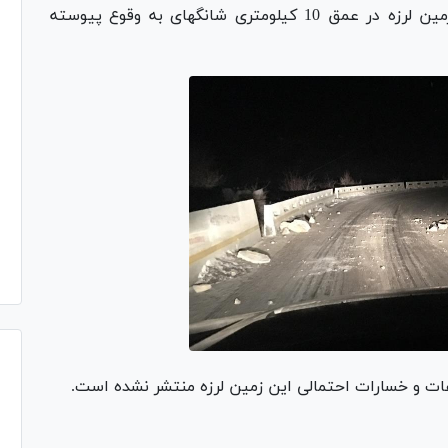
خبرگزاری شینهوا با اعلام این خبر، افزود: این زمین لرزه در عمق 10 کیلومتری شانگهای به وقوع پیوسته
لفات و خسارات احتمالی این زمین لرزه منتشر نشده است.