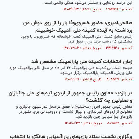
این مراسم رونمایی و منتشر می‌شود همگی واقعی است.
کد خبر: ۴۷۵۶۱۲۴ تاریخ انتشار : ۱۴۰۲/۱۱/۰۳
صالحی‌امیری: حضور خسروی‌وفا بار را از روی دوش من
برداشت/ به آینده کمیته ملی المپیک خوشبینم
رئیس سابق کمیته ملی المپیک گفت: خوشحالم که خسروی‌وفا با وجود
مشکلاتی که داشت حرف من را قبول کرد.
کد خبر: ۴۴۱۹۹۴۰ تاریخ انتشار : ۱۴۰۱/۰۶/۰۶
زمان انتخابات کمیته ملی پارالمپیک مشخص شد
مجمع انتخاباتی کمیته ملی پارالمپیک ۲۲ آذر ماه در محل تالار پارالمپیک موزه
ملی ورزش، المپیک، پارالمپیک برگزار می‌شود.
کد خبر: ۸۰۸۵۴۷ تاریخ انتشار : ۱۴۰۱/۰۱/۲۹
در بازدید معاون رئیس جمهور از اردوی تیم‌های ملی جانبازان
و معلولین چه گذشت؟
معاون رئیس جمهور امروز (سه‌شنبه) با حضور در محل فدراسیون جانبازان و
معلولان از اردوهای تیراندازی، والیبال نشسته و دوومیدانی برای حضور در
بازی‌های پاراآسیایی چین بازدید کرد.
کد خبر: ۸۰۷۵۶۶ تاریخ انتشار : ۱۴۰۱/۰۱/۲۳
برگزاری نشست ستاد بازی‌های پاراآسیایی هانگژو با انتخاب