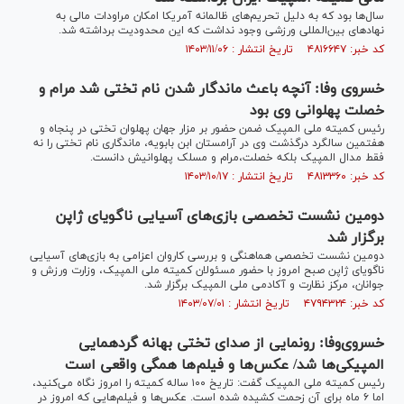
سال‌ها بود که به دلیل تحریم‌های ظالمانه آمریکا امکان مراودات مالی به
نهاد‌های بین‌المللی ورزشی وجود نداشت که این محدودیت برداشته شد.
کد خبر: ۴۸۱۶۶۴۷ تاریخ انتشار : ۱۴۰۳/۱۱/۰۶
خسروی وفا: آنچه باعث ماندگار شدن نام تختی شد مرام و
خصلت پهلوانی وی بود
رئیس کمیته ملی المپیک ضمن حضور بر مزار جهان پهلوان تختی در پنجاه و
هفتمین سالگرد درگذشت وی در آرامستان ابن بابویه، ماندگاری نام تختی را نه
فقط مدال المپیک بلکه خصلت،مرام و مسلک پهلوانیش دانست.
کد خبر: ۴۸۱۳۳۶۰ تاریخ انتشار : ۱۴۰۳/۱۰/۱۷
دومین نشست تخصصی بازی‌های آسیایی ناگویای ژاپن
برگزار شد
دومین نشست تخصصی هماهنگی و بررسی کاروان اعزامی به بازی‌های آسیایی
ناگویای ژاپن صبح امروز با حضور مسئولان کمیته ملی المپیک، وزارت ورزش و
جوانان، مرکز نظارت و آکادمی ملی المپیک برگزار شد.
کد خبر: ۴۷۹۴۳۲۴ تاریخ انتشار : ۱۴۰۳/۰۷/۰۱
خسروی‌وفا: رونمایی از صدای تختی بهانه گردهمایی
المپیکی‌ها شد/ عکس‌ها و فیلم‌ها همگی واقعی است
رئیس کمیته ملی المپیک گفت: تاریخ ۱۰۰ ساله کمیته را امروز نگاه می‌کنید،
اما ۶ ماه برای آن زحمت کشیده شده است. عکس‌ها و فیلم‌هایی که امروز در