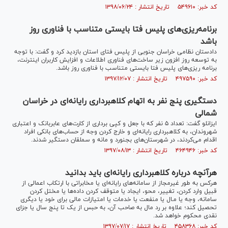
کد خبر: ۵۴۹۶۱۰ تاریخ انتشار : ۱۳۹۸/۰۶/۲۴
برنامه‌ریزی‌های پلیس فتا بایستی متناسب با فناوری روز
باشد
دادستان نظامی خراسان جنوبی از پلیس فتای استان بازدید کرد و گفت: با توجه
به توسعه روز افزون زیر ساخت‌های فناوری اطلاعات و افزایش کاربران اینترنت،
برنامه ریزی‌های پلیس فتا بایستی متناسب با فناوری روز باشد.
کد خبر: ۴۹۷۵۹۰ تاریخ انتشار : ۱۳۹۷/۱۲/۰۷
دستگیری پنج نفر به اتهام کلاهبرداری رایانه‌ای در خراسان
شمالی
ایزانلو گفت: تعداد ۵ نفر که با جعل و کپی برداری از کارت‌های عابربانک و اعتباری
شهروندان، به کلاهبرداری رایانه‌ای و خارج کردن وجه از حساب‌های بانکی افراد
اقدام می‌کردند، در شهرستان‌های بجنورد و مانه و سملقان دستگیر شدند.
کد خبر: ۴۶۴۹۴۶ تاریخ انتشار : ۱۳۹۷/۰۸/۱۳
هرآنچه درباره کلاهبرداری رایانه‌ای باید بدانید
هرکس به طور غیرمجاز از سامانه‌های رایانه‌ای یا مخابراتی با ارتکاب اعمالی از
قبیل وارد کردن، تغییر، محو، ایجاد یا متوقف کردن داده‌ها یا مختل کردن
سامانه، وجه یا مـال یا منفعت یا خدمات یا امتیازات مالی برای خود یا دیگری
تحصیل کند؛ علاوه بر رد مال به صاحب آن، به حبس از یک تا پنج سال یا جزای
نقدی محکوم خواهد شد.
کد خبر: ۴۵۸۳۶۸ تاریخ انتشار : ۱۳۹۷/۰۷/۱۷