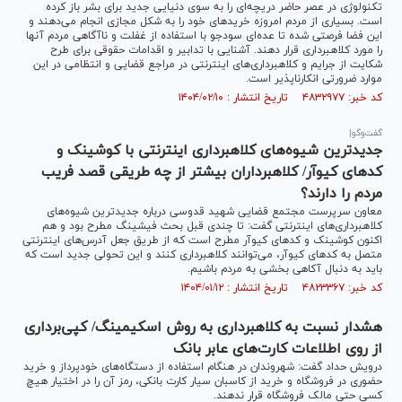
تکنولوژی در عصر حاضر دریچه‌ای را به سوی دنیایی جدید برای بشر باز کرده
است. بسیاری از مردم امروزه خرید‌های خود را به شکل مجازی انجام می‌دهند و
این فضا فرصتی شده تا عده‌ای سودجو با استفاده از غفلت و ناآگاهی مردم آنها
را مورد کلاهبرداری قرار دهند. آشنایی با تدابیر و اقدامات حقوقی برای طرح
شکایت از جرایم و کلاهبرداری‌های اینترنتی در مراجع قضایی و انتظامی در این
موارد ضرورتی انکارناپذیر است.
کد خبر: ۴۸۳۲۹۷۷ تاریخ انتشار : ۱۴۰۴/۰۲/۱۰
گفت‌وگو|
جدیدترین شیوه‌های کلاهبرداری اینترنتی با کوشینک و
کد‌های کیوآر/ کلاهبرداران بیشتر از چه طریقی قصد فریب
مردم را دارند؟
معاون سرپرست مجتمع قضایی شهید قدوسی درباره جدیدترین شیوه‌های
کلاهبرداری‌های اینترنتی گفت: تا چندی قبل بحث فیشینگ مطرح بود و هم
اکنون کوشینک و کد‌های کیوآر مطرح است که از طریق جعل آدرس‌های اینترنتی
متصل به کد‌های کیوآر، می‌توانند کلاهبرداری کنند و این تحولی جدید است که
باید به دنبال آکاهی بخشی به مردم باشیم.
کد خبر: ۴۸۲۳۳۶۷ تاریخ انتشار : ۱۴۰۴/۰۱/۱۲
هشدار نسبت به کلاهبرداری به روش اسکیمینگ/ کپی‌برداری
از روی اطلاعات کارت‌های عابر بانک
درویش حداد گفت: شهروندان در هنگام استفاده از دستگاه‌های خودپرداز و خرید
حضوری در فروشگاه و خرید از کاسبان سیار کارت بانکی، رمز آن را در اختیار هیچ
کسی حتی مالک فروشگاه قرار ندهند.