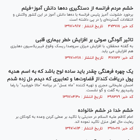
خشم مردم فرانسه از دستگیری ده‌ها دانش آموز+فیلم
برخورد خشونت آمیز پلیس فرانسه با ده‌ها دانش آموز در این کشور واکنش و
انتقادات گسترده‌ای را در پی داشته است.
کد خبر: ۴۷۳۷۸۱ تاریخ انتشار : ۱۳۹۷/۰۹/۱۷
تاثیر آلودگی صوتی بر افزایش خطر بیماری قلبی
به گفته محققان، با افزایش میزان سروصدا ریسک وقوع فیبریلاسیون دهلیزی
هم افزایش می یابد.
کد خبر: ۴۱۷۸۳۲ تاریخ انتشار : ۱۳۹۷/۰۲/۱۸
یک چهره فرهنگی چقدر باید ساده لوح باشد که به اسم هدیه
پول دریافت کند/از قضاوت‌ها و تعابیری که دیدم دل زده شدم
احسان علیخانی مجری و تهیه کننده "ماه عسل" در برنامه "حالا خورشید" با رضا
رشیدپور به گفت و گو نشست.
کد خبر: ۳۹۸۳۷۹ تاریخ انتشار : ۱۳۹۷/۰۴/۳۰
خشم خدا در خشم خانواده
امام کاظم علیه السلام در حدیثی با تاکید بر عملی کردن وعده به کودکان بر
رعایت حال اهل منزل تاکید نموده اند.
کد خبر: ۳۹۸۰۲۸ تاریخ انتشار : ۱۳۹۷/۰۱/۱۴