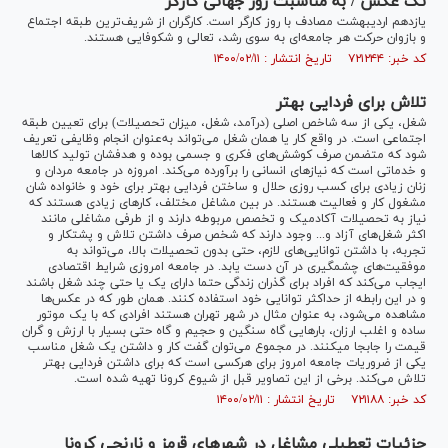
تک عکس / به مناسبت روز جهانی کارگر
یازدهم اردیبهشت مصادف با روز کارگر است. کارگران از شریف‌ترین طبقه اجتماع
و بازوان حرکت هر جامعه‌ای به سوی رشد، تعالی و شکوفایی هستند.
کد خبر: ۷۲۱۲۴۴ تاریخ انتشار : ۱۴۰۰/۰۲/۱۱
تلاش برای فردایی بهتر
شغل، یکی از سه شاخص اصلی (درآمد، شغل، میزان تحصیلات) برای تعیین طبقه
اجتماعی است. در واقع کار یا همان شغل می‌تواند به‌عنوان انجام وظایفی تعریف
شود که متضمن صرف کوشش‌های فکری و جسمی بوده و هدفشان تولید کالا‌ها
و خدماتی است که نیاز‌های انسانی را برآورده می‌کند. امروزه در جامعه مردان و
زنان زیادی برای کسب روزی حلال و ساختن فردایی بهتر برای خود و خانواده شان
مشغول کار و فعالیت هستند. در بین مشاغل مختلف، کار‌های زیادی هستند که
نیاز به تحصیلات آکادمیک و تخصص مربوطه دارند و از طرفی مشاغلی مانند
اکثر شغل‌های آزاد و... وجود دارند که شخص صرف داشتن تلاش و پشتکار و
تجربه، با داشتن توانایی‌های لازم، حتی بدون تحصیلات بالا، می‌تواند به
موفقیت‌های چشمگیری در آن دست یابد. در جامعه امروزی شرایط اقتصادی
ایجاب می‌کند که افراد برای گذران زندگی حتما دارای یک یا حتی چند شغل باشند
و در این رابطه از حداکثر توانایی خود استفاده کنند. همان طور که در عکس‌ها
مشاهده می‌شود، به عنوان مثال در شهر تهران هستند افرادی که با یک موتور
ساده و اغلب ارزان، بار‌هایی گاه سنگین و حجیم و گاه حتی بسیار با ارزش و گران
قیمت را جابجا میکنند. در مجموع می‌توان گفت کار و داشتن یک شغل مناسب
یکی از ضروریات جامعه امروز برای هرکسی است که برای داشتن فردایی بهتر
تلاش می‌کند. برخی از این تصاویر قبل از شیوع کرونا تهیه شده است.
کد خبر: ۷۲۱۱۸۸ تاریخ انتشار : ۱۴۰۰/۰۲/۱۱
جزئیات تعطیلی مشاغل در شهر‌های قرمز و نارنجی کرونا