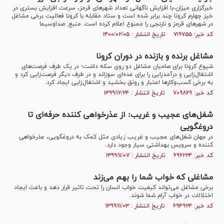
خبرگزاری میزان-با افزایش ناگهانی تعداد شهر‌های قرمز، سرعت افزایش بستری در
خیز چهارم کرونا چند برابر شده است و ستاد مقابله با کرونا فعالیت برخی مشاغل
در شهر‌های قرمز و نارنجی را ممنوع اعلام کرده است. منبع: صداوسیما
کد خبر: ۷۱۹۷۵۵ تاریخ انتشار : ۱۴۰۰/۰۲/۰۵
مشاغل برنده و بازنده در دوران کرونا
شیوع کرونا برای صاحبان مشاغل دو روی سکه داشت؛ در یک طرف فرصت‌های
اشتغال‌زایی و درآمدزایی را برای عده‌ای سوزاند و در طرف دیگر فرصت‌زایی کرد و
به برخی کسب‌وکار‌ها اعتبار و رونق بخشید و اشتغال‌زایی ایجاد کرد.
کد خبر: ۷۰۹۸۶۹ تاریخ انتشار : ۱۳۹۹/۱۲/۲۴
شغل‌های عجیب و غریب: از عذرخواهی کننده حرفه‌ای تا
دروغگویی
در جهان شغل‌های عجیب و غریب زیادی مثل کمک به دروغگویی، عذرخواهی
کننده و سرویس بهداشتی سیار وجود دارد.
کد خبر: ۶۹۶۲۲۴ تاریخ انتشار : ۱۳۹۹/۱۱/۰۷
مشاغلی که خواب شما را بهم می‌زند
برخی مشاغل می‌تواند کیفیت خواب انسان را تحت تاثیر قرار دهد و باعث ایجاد
اختلالات در خواب آرام شما شوند.
کد خبر: ۶۹۴۹۲۴ تاریخ انتشار : ۱۳۹۹/۱۱/۰۳