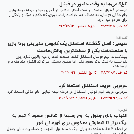
تلخ‌کامی‌ها به وقت حضور در فینال
تیم‌های فوتبال استقلال و نفت آبادان امشب در آخرین دیدار مرحله نیمه‌نهایی
جام حذفی فوتبال، به مصاف هم خواهند رفت، نبردی که حکم و مرگ و زندگی را
برای هر دو تیم دارد.
کد خبر: ۴۸۳۷۵۹۸ تاریخ انتشار : ۱۴۰۴/۰۳/۰۳
گفت‌و‌گو|
منیعی: فصل گذشته استقلال یک کابوس مدیریتی بود/ بازی
با صنعت‌نفت یکی از سخت‌ترین چالش‌هاست
پیشکسوت تیم فوتبال استقلال گفت: صنعت نفت روحیه بالایی ندارد چون
نتوانست به لیگ برتر صعود کند، اما همین مسئله می‌تواند انگیزه مضاعف برای
آن‌ها باشد.
کد خبر: ۴۸۳۷۱۸۷ تاریخ انتشار : ۱۴۰۴/۰۲/۳۱
سرمربی حریف استقلال استعفا کرد
سرمربی حریف تیم فوتبال استقلال در مرحله نیمه نهایی جام حذفی استعفا کرد.
کد خبر: ۴۸۳۶۹۴۹ تاریخ انتشار : ۱۴۰۴/۰۲/۲۹
گزارش|
التهاب بالای جدول به اوج رسید/ از شانس صعود ۴ تیم به
لیگ برتر تا شمارش معکوس برای قهرمانی فجر
در فاصله ۳ هفته مانده به پایان لیگ دسته اول، التهاب و حساسیت بالای جدول
به اوج خود رسیده است.