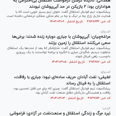
همدانی: نادیده گرفتن درخواست استقلال بی‌احترامی به
هواداران بود/ ۲ بازیکن در حد آبی‌پوشان نبودند
پیشکسوت تیم فوتبال استقلال گفت: ملوان تیم بسیار خوبی است که با
هدایت مازیار زارع چه در لیگ و چه در جام حذفی عملکرد درخشانی داشته است.
کد خبر: ۴۸۳۸۲۳۴ تاریخ انتشار : ۱۴۰۴/۰۳/۰۶
گفت‌وگو|
مراغه‌چیان: آبی‌پوشان با جباری دوباره زنده شدند/ برخی‌ها
سعی می‌کنند استقلال را زمین بزنند
پیشکسوت تیم فوتبال استقلال گفت: خداراشکر که بعد از مدت‌ها یک استقلال
متفاوت دیدیم. شاگردان جباری با انگیزه و برنامه توانستند با یک پیروزی
دلچسب، راهی فینال شوند.
کد خبر: ۴۸۳۸۱۱۲ تاریخ انتشار : ۱۴۰۴/۰۳/۰۵
گفت‌وگو|
لطیفی: نفت آبادان حریف ساده‌ای نبود/ جباری با رفاقت،
استقلال را به فینال رساند
پیشکسوت تیم فوتبال استقلال گفت: چیزی که برای من قابل تحسین بود،
رفاقت و همبستگی بازیکنان مقابل صنعت نفت آبادان بود.
کد خبر: ۴۸۳۷۸۱۴ تاریخ انتشار : ۱۴۰۴/۰۳/۰۴
گزارش|
نبرد مرگ و زندگی استقلال و صنعت‌نفت در آزادی/ فراموشی