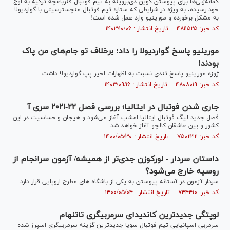
گمانه‌زنی‌ها برای پیوستن کوین دی‌بروینه به تیم فوتبال فنرباغچه ترکیه به اوج
خود رسیده، به ویژه در شرایطی که ستاره تیم فوتبال منچسترسیتی با گواردیولا
به مشکل برخورده و مورینیو وارد عمل شده است!
کد خبر: ۴۸۱۱۵۲۵ تاریخ انتشار : ۱۴۰۳/۱۰/۰۶
مورینیو پاسخ گواردیولا را داد: برخلاف تو جام‌های من پاک
بودند!
ژوزه مورینیو پاسخ تندی نسبت به اظهارات اخیر پپ گواردیولا داشت.
کد خبر: ۴۸۰۸۰۱۹ تاریخ انتشار : ۱۴۰۳/۰۹/۱۶
جاری شدن فوتبال در ایتالیا؛ بررسی فصل ۲۲-۲۰۲۱ سری آ
فصل جدید لیگ فوتبال ایتالیا امشب آغاز می‌شود و هیجان و حساسیت در این
کشور و بین عاشقان کالچو آغاز خواهد شد.
کد خبر: ۷۵۰۲۳۲ تاریخ انتشار : ۱۴۰۰/۰۵/۳۰
داستان سردار - لورکوزن جدی‌تر از همیشه/ آزمون سرانجام از
روسیه خارج می‌شود؟
سردار آزمون در آستانه پیوستن به یکی از باشگاه های مطرح اروپایی قرار دارد.
کد خبر: ۷۴۴۴۱۰ تاریخ انتشار : ۱۴۰۰/۰۵/۰۴
لوپتگی جدیدترین کاندیدای سرمربیگری تاتنهام
سرمربی اسپانیایی تیم فوتبال سویا جدیدترین گزینه سرمربیگری اسپرز شده