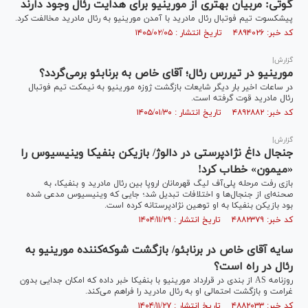
گوتی: مربیان بهتری از مورینیو برای هدایت رئال وجود دارند
پیشکسوت تیم فوتبال رئال مادرید با آمدن مورینیو به رئال مادرید مخالفت کرد.
کد خبر: ۴۸۹۴۰۲۶ تاریخ انتشار : ۱۴۰۵/۰۲/۰۵
گزارش|
مورینیو در تیررس رئال؛ آقای خاص به برنابئو برمی‌گردد؟
در ساعات اخیر بار دیگر شایعات بازگشت ژوزه مورینیو به نیمکت تیم فوتبال
رئال مادرید قوت گرفته است.
کد خبر: ۴۸۹۲۸۸۲ تاریخ انتشار : ۱۴۰۵/۰۱/۳۰
گزارش|
جنجال داغ نژادپرستی در دالوژ/ بازیکن بنفیکا وینیسیوس را
«میمون» خطاب کرد!
بازی رفت مرحله پلی‌آف لیگ قهرمانان اروپا بین رئال مادرید و بنفیکا، به
صحنه‌ای از جنجال‌ها و اختلافات تبدیل شد؛ جایی که وینیسیوس مدعی شده
بود بازیکن بنفیکا به او توهین نژادپرستانه کرده است.
کد خبر: ۴۸۸۲۳۷۹ تاریخ انتشار : ۱۴۰۴/۱۱/۲۹
سایه آقای خاص در برنابئو/ بازگشت شوکه‌کننده مورینیو به
رئال در راه است؟
روزنامه AS از بندی در قرارداد مورینیو با بنفیکا خبر داده که امکان جدایی بدون
غرامت و بازگشت احتمالی او به رئال مادرید را فراهم می‌کند.
کد خبر: ۴۸۸۲۰۳۳ تاریخ انتشار : ۱۴۰۴/۱۱/۲۷