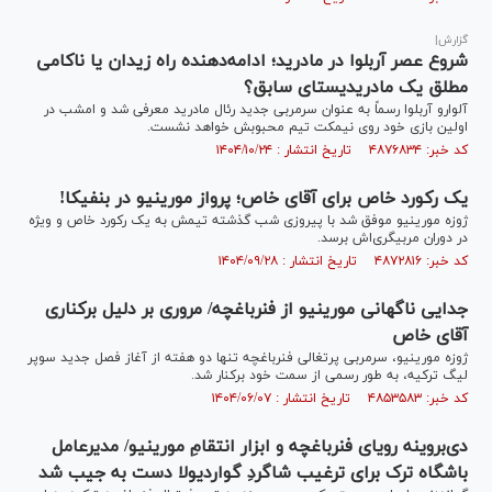
گزارش|
شروع عصر آربلوا در مادرید؛ ادامه‌دهنده راه زیدان یا ناکامی
مطلق یک مادریدیستای سابق؟
آلوارو آربلوا رسماً به عنوان سرمربی جدید رئال مادرید معرفی شد و امشب در
اولین بازی خود روی نیمکت تیم محبوبش خواهد نشست.
کد خبر: ۴۸۷۶۸۳۴ تاریخ انتشار : ۱۴۰۴/۱۰/۲۴
یک رکورد خاص برای آقای خاص؛ پرواز مورینیو در بنفیکا!
ژوزه مورینیو موفق شد با پیروزی شب گذشته تیمش به یک رکورد خاص و ویژه
در دوران مربیگری‌اش برسد.
کد خبر: ۴۸۷۲۸۱۶ تاریخ انتشار : ۱۴۰۴/۰۹/۲۸
جدایی ناگهانی مورینیو از فنرباغچه/ مروری بر دلیل برکناری
آقای خاص
ژوزه مورینیو، سرمربی پرتغالی فنرباغچه تنها دو هفته از آغاز فصل جدید سوپر
لیگ ترکیه، به طور رسمی از سمت خود برکنار شد.
کد خبر: ۴۸۵۳۵۸۳ تاریخ انتشار : ۱۴۰۴/۰۶/۰۷
دی‌بروینه رویای فنرباغچه و ابزار انتقامِ مورینیو/ مدیرعامل
باشگاه ترک برای ترغیب شاگردِ گواردیولا دست به جیب شد