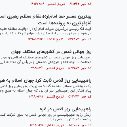
کد خبر: ۸۱۰۴۶۲ تاریخ انتشار : ۱۴۰۱/۰۲/۰۹
بهترین مفسر خط امام(ره)،مقام معظم رهبری است
نفوذپذیری به پرونده‌ها است
آیت الله رئیسی بزرگترین میراث امام (ره) را «ولایت مطلقه فقی
می‌شود و جوانان و نسل آینده نیز نباید فراموش کنند که پاسدار
کد خبر: ۵۲۲۸۷۳ تاریخ انتشار : ۱۳۹۸/۰۳/۱۳
روز جهانی قدس در کشور‌های مختلف جهان
راهپیمایی روز جهانی قدس در کشور‌های مختلف اسلامی و عربی 
مخالفت با توطئه‌ها و طرح‌های دشمنان و در رأس آن معامله قرن ب
کد خبر: ۵۲۲۰۵۳ تاریخ انتشار : ۱۳۹۸/۰۳/۱۱
راهپیمایی روز قدس ثابت کرد جهان اسلام به هیچ
یک کارشناس مسائل منطقه گفت: محوریت راهپیمایی روز قدس امس
پیام آشکار این راهپیمایی نیز آن بود که جهان اسلام به هیچ وج
کد خبر: ۵۲۲۰۴۳ تاریخ انتشار : ۱۳۹۸/۰۳/۱۲
راهپیمایی روز قدس در غزه
ارتش رژیم صهیونیستی در روز جهانی قدس به سوی شرکت کنندگا
و دست کم ۱۱ تن را زخمی کرد.
کد خبر: ۵۲۲۰۰۷ تاریخ انتشار : ۱۳۹۸/۰۳/۱۱