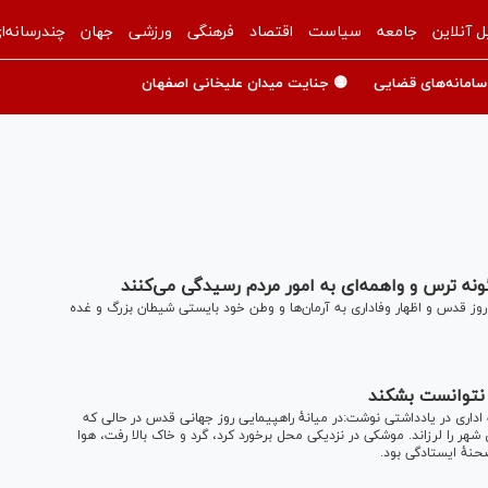
ل آنلاین
جامعه
سیاست
اقتصاد
فرهنگی
ورزشی
جهان
چندرسانه‌ا
سامانه‌های قضایی
🟡 جنایت میدان علیخانی اصفهان
ه ترس و واهمه‌ای به امور مردم رسیدگی می‌کنند
روز قدس و اظهار وفاداری به آرمان‌ها و وطن خود بایستی شیطان بزرگ و غده
 نتوانست بشکند
ری در یادداشتی نوشت:در میانهٔ راهپیمایی روز جهانی قدس در حالی که
ر را لرزاند. موشکی در نزدیکی محل برخورد کرد، گرد و خاک بالا رفت، هوا
حنهٔ ایستادگی بود.