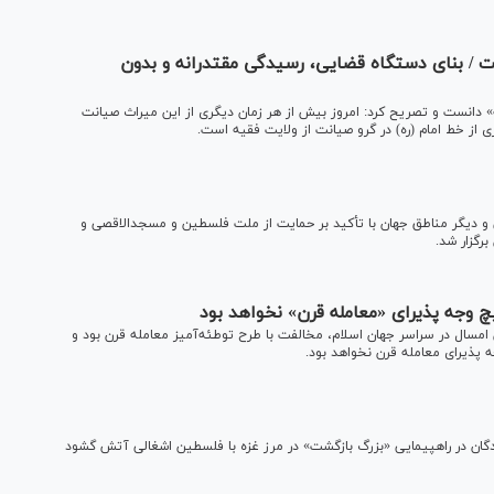
 / بنای دستگاه قضایی، رسیدگی مقتدرانه و بدون
ه» دانست و تصریح کرد: امروز بیش از هر زمان دیگری از این میراث صیانت
ی از خط امام (ره) در گرو صیانت از ولایت فقیه است.
و دیگر مناطق جهان با تأکید بر حمایت از ملت فلسطین و مسجدالاقصی و
رگزار شد.
 وجه پذیرای «معامله قرن» نخواهد بود
ال در سراسر جهان اسلام، مخالفت با طرح توطئه‌آمیز معامله قرن بود و
ه پذیرای معامله قرن نخواهد بود.
ن در راهپیمایی «بزرگ بازگشت» در مرز غزه با فلسطین اشغالی آتش گشود