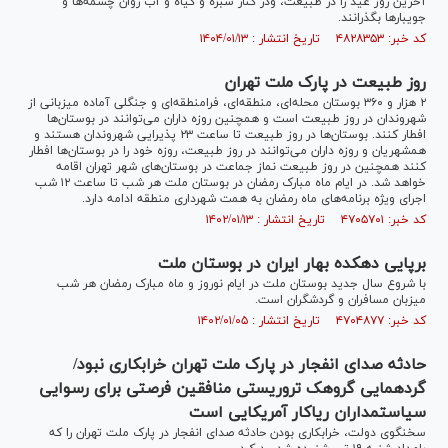
آخرین روز عید را در طبیعت، ودر کنار سبزه و گیاه و آب روان چشمه‌ها و
جویبار‌ها بگذرانند.
کد خبر: ۴۸۲۸۳۵۳ تاریخ انتشار : ۱۴۰۴/۰۱/۱۳
روز طبیعت در پارک ملت تهران
۲ هزار و ۳۶۰ بوستان محله‌ای، منطقه‌ای، فرامنطقه‌ای و جنگلی آماده میزبانی از
شهروندان در روز طبیعت است و همچنین روزه داران می‌توانند در بوستان‌ها
افطار کنند. بوستان‌ها در روز طبیعت تا ساعت ۲۳ پذیرایی شهروندان هستند و
همشهریان و روزه داران می‌توانند در روز طبیعت، روزه خود را در بوستان‌ها افطار
کنند همچنین در روز طبیعت نماز جماعت در بوستان‌های شهر تهران اقامه
خواهد شد. در ایام ماه مبارک رمضان در بوستان ملت هر شب تا ساعت ۱۲ شب
اجرای ویژه برنامه‌های ماه رمضان به همت شهرداری منطقه ادامه دارد.
کد خبر: ۴۷۰۵۷۰۱ تاریخ انتشار : ۱۴۰۲/۰۱/۱۳
برپایی دهکده بهار ایران در بوستان ملت
با شروع سال جدید بوستان ملت در ایام نوروز و ماه مبارک رمضان هر شب
میزبان مسافران و گردشگران است.
کد خبر: ۴۷۰۴۸۷۷ تاریخ انتشار : ۱۴۰۲/۰۱/۰۵
حادثه صدای انفجار در پارک ملت تهران خرابکاری نبود/
گردهمایی گروهک تروریستی منافقین فرصتی برای رسوایی
سیاستمداران ریاکار آمریکایی است
سخنگوی دولت، خرابکاری بودن حادثه صدای انفجار در پارک ملت تهران را که