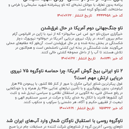
برنامه بدون تعارف با جوانان نخبه‌ای که ناو پیشرفته شهید سلیمانی را طراحی و
ساخته‌اند، گفت‌وگو کرده است.
کد خبر: ۴۴۴۳۶۵۸ تاریخ انتشار : ۱۴۰۱/۰۶/۲۲
ناو جنگ‌جهانی دوم آمریکا در حال غرق‌شدن
خبرگزاری میزان-ناو «یو. اس. اس سالیوانز» که از نبرد با ژاپن در اقیانوس آرام
سالم بیرون آمده، در پارک نیروی دریایی آمریکا در «بوفالو» نیویورک دچار
شکستگی در بخش بدنه شده و در حال غرق‌شدن است. آن‌طور که مقام‌های محلی
می‌گویند علت شکستگی در بدنه این کشتی نامشخص است و هم‌اکنون در
تلاش هستند تا آب را از داخل محوطه کشتی خالی کنند.
کد خبر: ۸۰۸۲۴۱ تاریخ انتشار : ۱۴۰۱/۰۱/۲۷
۲ ناو ایرانی بیخ گوش آمریکا/ چرا حماسه ناوگروه ۷۵ نیروی
دریایی ارتش مهم است؟
غول پیکرترین شناور ایرانی مکران با عبور از کنار ۵۵ کشور، با پیمودن ۴۵ هزار
کیلومتر، بدون پهلوگیری و با تأمین نیازهای غذایی ۳۵۰ یار همراه و با خودکفایی
در رفع مسائل فنی، به الگویی در استقلال نظامی و سیاسی تبدیل شد و ثابت
کرد کشورها قادرند با اتکال به خدای یکتا و حرکت در مسیر مستقیم الهی و
تبعیت از فقیهی حکیم و آگاه، هر دشمنی را سرکوب و منکوب کنند.
کد خبر: ۷۵۷۳۲۲ تاریخ انتشار : ۱۴۰۰/۰۶/۲۱
ناوگروه روسی با استقبال ناوگان شمال وارد آب‌های ایران شد
ناو‌های روسی آخرین گروه از شناور‌های شرکت کننده در مسابقات جام دریا صبح