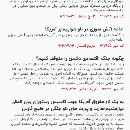
خبرگزاری میزان-فرآیند آماده‌سازی و عملیاتی شدن ناوبندر مکران، اولین ناوبندر
و پایگاه دریایی متحرک نیروی دریایی ارتش ایران در آب‌های بین‌المللی را در
ادامه مشاهده می‌کنید.
کد خبر: ۶۹۲۷۳۸ تاریخ انتشار : ۱۳۹۹/۱۰/۲۴
ادامه آتش سوزی در ناو هواپیمابر آمریکا
با گذشت ۲ روز از حادثه انفجار در ناو هواپیمابر آمریکا، اما همچنان آتش سوزی
ادامه دارد.
کد خبر: ۶۳۷۴۵۵ تاریخ انتشار : ۱۳۹۹/۰۴/۲۴
چگونه جنگ اقتصادی دشمن را متوقف کنیم؟
روزنامه کیهان در بخش یادداشت امروز نوشت: آمریکا به دنبال تشدید جنگ
اقتصادی علیه ماست این جنگ به درازای عمر انقلاب اسلامی امتداد دارد. اما
هیئت حاکمه این کشور، هیچ‌گاه به اندازه امروز به عنوان «راه‌حل قطعی» حل
مشکل بزرگی تحت عنوان «ایران» به آن نگاه نکرده است. تا زمانی که جمع‌بندی
دشمن عوض نشود، آمریکا دنبال تشدید جنگ اقتصادی خواهد رفت.
کد خبر: ۵۱۷۱۴۹ تاریخ انتشار : ۱۳۹۸/۰۲/۲۳
به یک ناو مغروق آمریکا جهت تاسیس رستوران بین المللی
نیازمندیم/هارت و پورت های ناو جنگی در خلیج فارس
حضور ناو‌های آمریکایی در آب‌های خلیج فارس و عمان مساله تازه‌ای نیست.
هرچند در روز‌های اخیر شاهد تصمیمات غیر عقلانی ترامپ و واکنش‌های داخلی
نسبت به بد عهدی آمریکا هستیم که همین قضیه واکنش‌های متعدد کاربران
فضای مجازی را به دنبال داشته است.