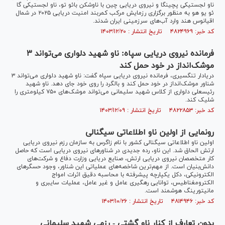
ناو لجستیکی پچینگا و نیروی دریایی چین با ناوشکن بائو تو، ناو لجستیکی گا
ئو یو هو به منظور برگزاری رزمایش مرکب کمربند امنیت دریایی ۲۰۲۵ در شمال
اقیانوس هند وارد آب‌های سرزمینی ایران شدند.
کد خبر: ۴۸۲۴۹۶۹ تاریخ انتشار : ۱۴۰۳/۱۲/۲۰
فرمانده نیروی دریایی سپاه: ناو شهید دلواری می‌تواند ۳
موشک‌انداز در خود حمل کند
دریادار تنگسیری، فرمانده نیروی دریایی سپاه گفت: ناو شهید دلواری می‌تواند ۳
شناور موشک‌انداز در خود حمل کند و بالگرد را روی خود جای دهد. ناو شهید
رئیسعلی دلواری از کلاس شهید سلیمانی می‌تواند موشک‌های ۷۵۰ کیلومتری را
شلیک کند.
کد خبر: ۴۸۲۲۸۵۳ تاریخ انتشار : ۱۴۰۳/۱۲/۰۹
رونمایی از اولین ناو اطلاعاتی سیگنالی
اولین ناو اطلاعاتی سیگنالی کشور با نام زاگرس به سازمان رزم نیروی دریایی
ارتش الحاق شد. این ناو، رده جدیدی در شناور‌های نیروی دریایی است که حاصل
کار متخصصان نیروی دریایی ارتش، صنایع دریایی وزارت دفاع و شرکت‌های
دانش‌بنیان است. از مهم‌ترین شاخصه‌های عملیاتی این شناور، وجود حسگر‌های
الکترونیکی، دکل یکپارچه پیشرفته با محاسبه دقیق اثرات امواج
الکترومغناطیس، توانایی رهگیری عامل و غیر عامل، عملیات سایبری و
مانیتورینگ هوشمند است.
کد خبر: ۴۸۱۴۹۴۶ تاریخ انتشار : ۱۴۰۳/۱۰/۲۶
بدون تعارف از کنار ناو گشتی - رزمی شهید سلیمانی