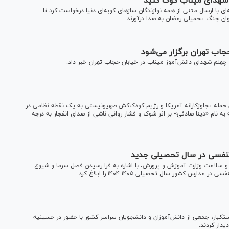
رای شهدای میناب کوک کنید
ی با ارسال متنی از همه نوازندگان ساز‌های کوبه‌ای دنیا درخواست کرد تا
ن جنگ تحمیلی رمضان به صدا درآورند.
اب تهران برگزار می‌شود
 چهلم شهدای دانش‌آموز میناب در خیابان حجاب تهران خبر داد.
ی حمله تجاوزکارانه آمریکا و رژیم کودک‌کش صهیونیستی به یک نقطه نظامی در
ارج از شهر یزد، متأسفانه یک دانش‌آموز دختر ۱۰ ساله به نام «دینا صادقی» بر اثر شوک و فشار روانی ناشی از صدای انفجار به درجه
د تنفسی در سال تحصیلی جدید
و سلامت وزارت آموزش و پرورش، با اشاره به فرا رسیدن فصل سرما و شیوع
س کشور سال تحصیلی ۱۴۰۵-۱۴۰۴ را ابلاغ کرد.
ا استکبار، جمعی از دانش‌آموزان و دانشجویان سراسر کشور با حضور در حسینیه
یدار کردند.