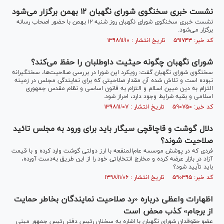
نشست خبری سخنگوی شورای نگهبان ۱۲ بهمن برگزار می‌شود
نشست خبری سخنگوی شورای نگهبان روز شنبه ۱۲ بهمن با حضور اصحاب رسانه
برگزار می‌شود.
کد خبر: ۵۹۱۷۴۳ تاریخ انتشار : ۱۳۹۸/۱۱/۱۰
شورای نگهبان چگونه حیثیت داوطلبان را حفظ می‌کند؟
سخنگوی شورای نگهبان گفت: رویکرد این شورا در بررسی صلاحیت‌ها، سختگیرانه
نبوده است و تلاش شده آن مقدار صلاحیتی که برای نمایندگی مجلس در زمینه
التزام به دین مبین اسلام و التزام به قانون اساسی و نظام مقدس جمهوری
اسلامی و بقیه شرایط وجود دارد، احراز شود.
کد خبر: ۵۹۰۷۵۰ تاریخ انتشار : ۱۳۹۸/۱۱/۰۷
دلال گوشت و قاچاقچی سیگار باید برای ورود به مجلس تائید
صلاحیت شوند؟
فردی که در پوشش موسسه عام‌المنفعه با ارز دولتی گوشت وارد کرده و با قیمت
آزاد در بازار عرضه کرده و مخارج انتخاباتی خود را از این طریق به‌دست آورده،
باید تأیید شود؟
کد خبر: ۵۹۰۳۹۵ تاریخ انتشار : ۱۳۹۸/۱۱/۰۶
اظهارات واعظی درباره «رد صلاحیت نمایندگان بخاطر حمایت
از برجام» کذب محض است
عضو حقوقدان شورای نگهبان با اشاره به سخنان رئیس دفتر رئیس جمهور مبنی