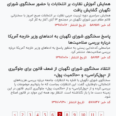
همایش آموزش نظارت بر انتخابات با حضور سخنگوی شورای
نگهبان گشایش یافت
همایش سراسری دوره تربیت مربی نظارت بر انتخابات صبح امروز با سخنرانی
قائم مقام دبیر شورای نگهبان در مجتمع ۱۳ آبان آغاز به کار کرد.
کد خبر: ۵۸۲۵۷۱ تاریخ انتشار : ۱۳۹۸/۱۰/۱۲
پاسخ سخنگوی شورای نگهبان به ادعاهای وزیر خارجه آمریکا
درباره بررسی صلاحیت‌ها
عباسعلی کدخدایی پستی به منظور پاسخ به ادعاهای وزیر خارجه آمریکا درباره
بررسی صلاحیت‌ها، منتشر کرد.
کد خبر: ۵۸۲۱۱۴ تاریخ انتشار : ۱۳۹۸/۱۰/۱۰
انتقاد سخنگوی شورای نگهبان از ضعف قانون برای جلوگیری
از «پول‌کراسی» و «حاکمیت پول»
سخنگوی شورای نگهبان با اشاره به انتظارات جامعه درباره بررسی هزینه‌های
انتخاباتی داوطلبان، گفت: این انتظارات بجاست که ما بتوانیم موضوعات را
بررسی کرده و از «پول‌کراسی» و از «حاکمیت پول» جلوگیری کنیم. قانون در این
زمینه دست ما را باز نگذاشته است. انتظار بود همه این موارد در قانون اصلاح
شود.
کد خبر: ۵۷۸۸۴۷ تاریخ انتشار : ۱۳۹۸/۰۹/۳۰
<
2
3
4
5
6
7
8
9
10
11
>