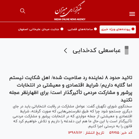
🟡 پرونده‌های ویژه خبری
🟡 سامانه‌های قضایی
🟡 جنایت میدان علیخانی اصفهان
عباسعلی کدخدایی
تائید حدود ۸ نماینده رد صلاحیت شده/ اهل شکایت نیستم
اما گلایه داریم/ شرایط اقتصادی و معیشتی در انتخابات
پرشور و مشارکت مردمی تأثیرگذار است/ برای اظهارنظر عجله
نکنید
سخنگوی شورای نگهبان گفت: عوامل مشارکت در رقابت انتخاباتی باید در جای
دیگری جستجو شود چرا که طبق نظرسنجی‌هایی که صورت گرفته، شرایط
اقتصادی و معیشتی از جمله مواردی که در انتخابات پرشور و مشارکت مردمی
تأثیرگذار است با این حال ما هم این دغدغه را داریم و تلاش خواهیم کرد که
قانون را به درستی اجرا کنیم.
کد خبر: ۵۹۲۱۱۵ تاریخ انتشار : ۱۳۹۸/۱۱/۱۲