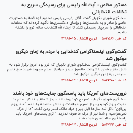
دستور «خاص» آیت‌الله رئیسی برای رسیدگی سریع به
تخلفات انتخاباتی
سخنگوی شورای نگهبان گفت: آقای رئیسی رئیس محترم قوه قضائیه دستورات
خاصی را صادر و به دادستان‌ها و رؤسای دادگستری‌ها تأکید کرده‌اند که تخلفات
انتخاباتی را سریع‌تر رسیدگی کنند تا ان‌شاءالله انتخابات سالم تری را داشته
باشیم.
کد خبر: ۵۸۳۵۸۶ تاریخ انتشار : ۱۳۹۸/۱۰/۱۵
گفت‌وگوی اینستاگرامی کدخدایی با مردم به زمان دیگری
موکول شد
گفت‌وگوی اینستاگرامی سخنگوی شورای نگهبان که قرار بود امروز برگزار شود به
دلیل مقارن شدن با شهادت جانسوز سردار سرافراز اسلام سپهبد شهید حاج قاسم
سلیمانی به زمان دیگری موکول شد.
کد خبر: ۵۸۳۳۷۰ تاریخ انتشار : ۱۳۹۸/۱۰/۱۴
تروریست‌های آمریکا باید پاسخگوی جنایت‌های خود باشند
سخنگوی شورای نگهبان، تصریح کرد: روح بلند سرباز شجاع و فداکار اسلام به
ابدیت پرواز کرد و پس از عمری مجاهدت و تلاش خالصانه به مقام "عند ربهم
یرزقون" نائل شد.سال‌ها قبل پیر و مراد مالک اشتر زمان گفت: "ما از مرگ
نمی‌هراسیم و شما نیز از مرگ ما صرفه ندارید. " تروریست‌های آمریکا باید
پاسخگوی جنایت‌های خود باشند.
کد خبر: ۵۸۲۷۴۴ تاریخ انتشار : ۱۳۹۸/۱۰/۱۳