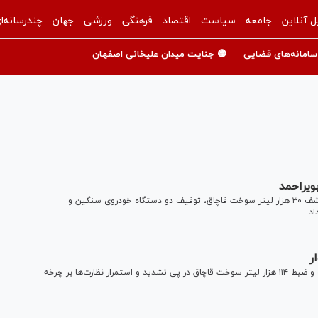
ل آنلاین
جامعه
سیاست
اقتصاد
فرهنگی
ورزشی
جهان
چندرسانه‌ا
سامانه‌های قضایی
🟡 جنایت میدان علیخانی اصفهان
دادستان عمومی و انقلاب مرکز استان کهگیلویه و بویراحمد از کشف ۳۰ هزار لیتر سوخت قاچاق، توقیف دو دستگاه خودروی سنگین و
د.
مدیر شرکت ملی پخش فرآورده‌های نفتی منطقه سبزوار از کشف و ضبط ۱۱۴ هزار لیتر سوخت قاچاق در پی تشدید و استمرار نظارت‌ها بر چرخه