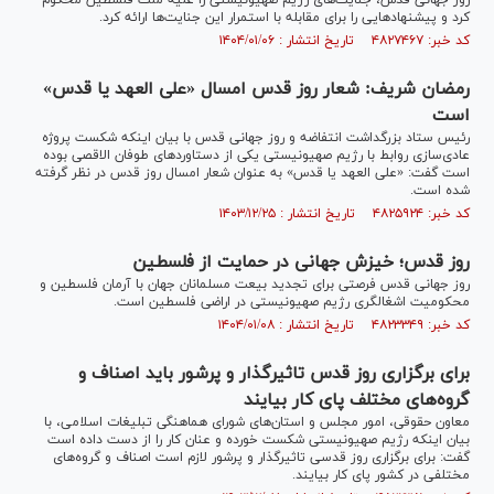
روز جهانی قدس، جنایت‌های رژیم صهیونیستی را علیه ملت فلسطین محکوم
کرد و پیشنهادهایی را برای مقابله با استمرار این جنایت‌ها ارائه کرد.
کد خبر: ۴۸۲۷۴۶۷ تاریخ انتشار : ۱۴۰۴/۰۱/۰۶
رمضان شریف: شعار روز قدس امسال «علی العهد یا قدس»
است
رئیس ستاد بزرگداشت انتفاضه و روز جهانی قدس با بیان اینکه شکست پروژه
عادی‌سازی روابط با رژیم صهیونیستی یکی از دستاوردهای طوفان الاقصی بوده
است گفت: «علی العهد یا قدس» به عنوان شعار امسال روز قدس در نظر گرفته
شده است.
کد خبر: ۴۸۲۵۹۲۴ تاریخ انتشار : ۱۴۰۳/۱۲/۲۵
روز قدس؛ خیزش جهانی در حمایت از فلسطین
روز جهانی قدس فرصتی برای تجدید بیعت مسلمانان جهان با آرمان فلسطین و
محکومیت اشغالگری رژیم صهیونیستی در اراضی فلسطین است.
کد خبر: ۴۸۲۳۳۴۹ تاریخ انتشار : ۱۴۰۴/۰۱/۰۸
برای برگزاری روز قدس تاثیرگذار و پرشور باید اصناف و
گروه‌های مختلف پای کار بیایند
معاون حقوقی، امور مجلس و استان‌های شورای هماهنگی تبلیغات اسلامی، با
بیان اینکه رژیم صهیونیستی شکست خورده و عنان کار را از دست داده است
گفت: برای برگزاری روز قدسی تاثیرگذار و پرشور لازم است اصناف و گروه‌های
مختلفی در کشور پای کار بیایند.