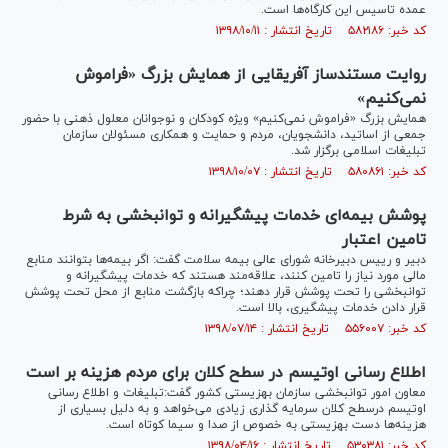
عمده تاسیس این کارگاه‌ها است.
کد خبر: ۵۸۲۱۸۶ تاریخ انتشار : ۱۳۹۸/۱۰/۱۱
روایت مستندساز آفریقایی از همایش بزرگ «فراموش
نمی‌کنیم»
همایش بزرگ «فراموش نمی‌کنیم» ویژه کودکان و نوجوانان معلول ذهنی با حضور
جمعی از اساتید، دانشجویان، مردم و حمایت و همکاری مسئولان سازمان
تبلیغات اسلامی برگزار شد.
کد خبر: ۵۸۰۸۶۱ تاریخ انتشار : ۱۳۹۸/۱۰/۰۷
پوشش بیمه‌ای خدمات پیشگیرانه و توانبخشی به شرط
تامین اعتبار
دبیر و رییس دبیرخانه شورای عالی بیمه سلامت گفت: اگر بیمه‌ها بتوانند منابع
مالی مورد نیاز را تامین کنند، علاقه‌مند هستند که خدمات پیشگیرانه و
توانبخشی را تحت پوشش قرار دهند؛ چراکه بازگشت منابع از محل تحت پوشش
قرار دادن خدمات پیشگیری، بالا است.
کد خبر: ۵۵۶۰۰۷ تاریخ انتشار : ۱۳۹۸/۰۷/۱۴
اطلاع رسانی اوتیسم در سطح کلان برای مردم هزینه بر است
معاون امور توانبخشی سازمان بهزیستی کشور گفت:تبلیغات و اطلاع رسانی‌
اوتیسم درسطح کلان سرمایه گذاری زیادی می‌خواهد و به دلیل بسیاری از
هزینه‌ها دست بهزیستی به خصوص از صدا و سیما کوتاه است.
کد خبر: ۵۳۰۳۸۱ تاریخ انتشار : ۱۳۹۸/۰۴/۱۶