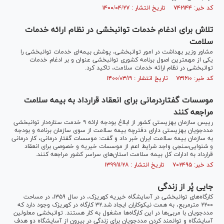
کد خبر: ۷۴۲۱۴۴ تاریخ انتشار : ۱۴۰۰/۰۴/۲۷
تلاش برای ادغام خدمات توانبخشی در نظام ارائه خدمات
سلامت
مشاور وزیر بهداشت در امور توانبخشی، پوشش بیمه‌ای خدمات توانبخشی را
یکی از مهمترین اصول برنامه کشوری توانبخشی عنوان و بر ادغام خدمات
توانبخشی در نظام ارائه خدمات سلامت، تاکید کرد.
کد خبر: ۷۳۱۶۱۰ تاریخ انتشار : ۱۴۰۰/۰۳/۱۹
موسسات گفتاردرمانی برای انعقاد قرارداد به بیمه سلامت
مراجعه کنند
رییس سازمان بهزیستی کشور از ابلاغ بودجه ارائه ۹ خدمت ستاره‌دار توانبخشی
مددجویان بهزیستی دارای دفترچه بیمه سلامت از سوی سازمان برنامه و بودجه
به سازمان بیمه سلامت ایران خبر داد و گفت: موسسات گفتار درمانی، کار درمانی
و شنوایی‌سنجی واجد شرایط اعم از موسسات خیریه و خصوصی برای انعقاد
قرارداد به ادارات کل بیمه سلامت استان‌های سراسر کشور مراجعه کنند.
کد خبر: ۷۰۲۴۹۵ تاریخ انتشار : ۱۳۹۹/۱۱/۲۸
جایی پُر از زندگی
کارگاه‌های توانبخشی در آسایشگاه خیریه کهریزک، در سال ۱۳۵۹، در مساحت
۲۲۰۰ مترمربع، به همت نیکوکاران ایجاد شد.۳۲ کارگاه در کهریزک وجود دارد که
مددجویان با مربی‌ها در این کارگاه‌ها مشغول به کار هستند. توانبخشی معلولین
آسایشگاه و توانمند کردن مددجویان برای زندگی در بیرون از آسایشگاه دو هدف