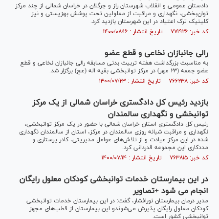
دادستان عمومی و انقلاب شهرستان راز و جرگلان در خراسان شمالی از چند مرکز
توان‌بخشی، نگهداری و مراقبت از معلولین تحت پوشش بهزیستی و نیز
کلینیک ترک اعتیاد در این شهرستان بازدید کرد.
کد خبر: ۷۷۱۹۲۶ تاریخ انتشار : ۱۴۰۰/۰۸/۱۶
رالی جانبازان نخاعی و قطع عضو
به مناسبت بزرگداشت هفته تربیت بدنی مسابقه رالی جانبازان نخاعی و قطع
عضو جمعه (۲۳ مهر) در مرکز توانبخشی بقیه اله (عج) برگزار شد.
کد خبر: ۷۶۶۲۳۸ تاریخ انتشار : ۱۴۰۰/۰۷/۲۳
بازدید رئیس کل دادگستری خراسان شمالی از یک مرکز
توانبخشی و نگهداری سالمندان
رئیس کل دادگستری استان خراسان شمالی با حضور در یک مرکز توانبخشی،
نگهداری و مراقبت شبانه روزی سالمندان در مرکز، استان از سالمندان نگهداری
شده در این مرکز عیادت و از تلاش‌های عوامل مدیریتی، کادر پرستاری و
مددکاری این مجموعه قدردانی کرد.
کد خبر: ۷۶۳۸۱۵ تاریخ انتشار : ۱۴۰۰/۰۷/۱۴
در این بیمارستان خدمات توانبخشی کودکان معلول رایگان
انجام می شود +تصاویر
مدیر درمان بیمارستان نورافشار، گفت‌: در این بیمارستان خدمات توانبخشی
کودکان معلول رایگان پذیرش می‌شوندو این بیمارستان از قطب‌های مجهز
توانبخشی کشور است.