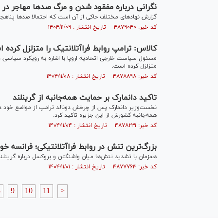
نگرانی درباره مفقود شدن و مرگ صدها مهاجر در م
گزارش نهادهای مختلف حاکی از آن است که احتمالا صدها پناهجو د
کد خبر: ۴۸۷۹۰۴۰ تاریخ انتشار : ۱۴۰۴/۱۱/۰۹
کالاس: ترامپ روابط فراآتلانتیک را متزلزل کرده 
مسئول سیاست خارجی اتحادیه اروپا با اشاره به رویکرد سیاسی دون
متزلزل کرده است.
کد خبر: ۴۸۷۸۸۹۸ تاریخ انتشار : ۱۴۰۴/۱۱/۰۸
تاکید دانمارک بر حمایت‌ همه‌جانبه از گرینلند
نخست‌وزیر دانمارک پس از چرخش دونالد ترامپ از مواضع خود دربار
همه‎‌جانبه کشورش از این جزیره تاکید کرد.
کد خبر: ۴۸۷۸۲۳۱ تاریخ انتشار : ۱۴۰۴/۱۱/۰۴
بزرگ‌ترین تنش در روابط فراآتلانتیکی؛ فرانسه خو
همزمان با تشدید تنش‌ها میان واشنگتن و بروکسل درباره گرینلند،
کد خبر: ۴۸۷۷۷۶۳ تاریخ انتشار : ۱۴۰۴/۱۱/۰۱
8
9
10
11
>