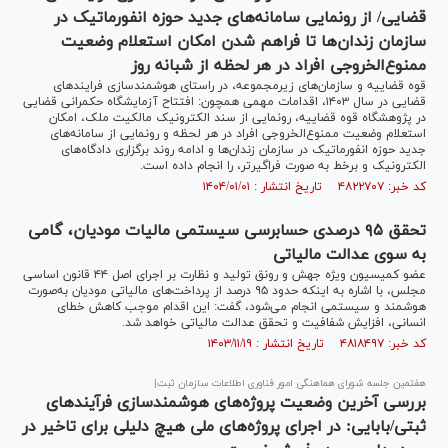
قضایی/ از رونمایی سامانه‌های جدید حوزه انفورماتیک در
سازمان زندان‌ها تا فراهم شدن امکان استعلام وضعیت
ممنوع‌الخروجی افراد در هر لحظه از شبانه روز
قوه قضاییه و سازمان‌های زیرمجموعه، در راستای هوشمندسازی فرایند‌های
قضایی در سال ۱۴۰۳، اقدامات مهمی همچون: افتتاح آزمایشگاه حکمرانی قضایی
در پژوهشگاه قوه قضاییه، رونمایی از سند الکترونیک مالکیت ملک، امکان
استعلام وضعیت ممنوع‌الخروجی افراد در هر لحظه و رونمایی از سامانه‌های
جدید حوزه انفورماتیک در سازمان زندان‌ها و ادامه روند برگزاری دادگاه‌های
الکترونیک و برخط به صورت فراگیرتر، را انجام داده است.
کد خبر: ۴۸۲۲۷۰۷ تاریخ انتشار : ۱۴۰۴/۰۱/۰۱
تحقق ۹۵ درصدی حسابرسی سیستمی مالیات مودیان، گامی
به سوی عدالت مالیاتی
عضو کمیسیون ویژه جهش و رونق تولید و نظارت بر اجرای اصل ۴۴ قانون اساسی
مجلس، با اشاره به اینکه حدود ۹۵ درصد از پرداخت‌های مالیاتی مودیان به‌صورت
هوشمند و سیستمی انجام می‌شود، گفت: این اقدام موجب کاهش خطای
انسانی، افزایش شفافیت و تحقق عدالت مالیاتی خواهد شد.
کد خبر: ۴۸۱۸۴۹۷ تاریخ انتشار : ۱۴۰۳/۱۱/۱۹
هفتمین جلسه شورای هماهنگی امور فناوری اطلاعات سازمان ثبت|
بررسی آخرین وضعیت پروژه‌های هوشمندسازی فرآیند‌های
ثبتی/بابایی: در اجرای پروژه‌های ملی هیچ دلیلی برای تاخیر در