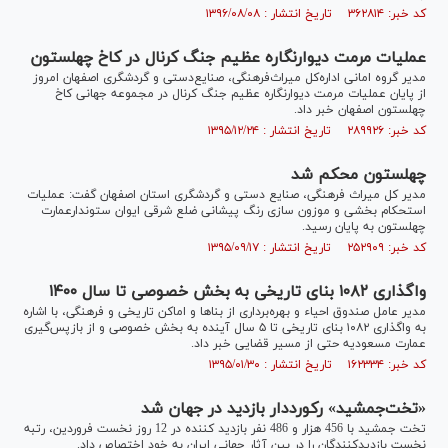
کد خبر: ۳۶۲۸۱۴ تاریخ انتشار : ۱۳۹۶/۰۸/۰۸
عملیات مرمت دیوارنگاره عظیم جنگ کرنال در کاخ چهلستون
مدیر گروه امانی اداره‌کل میراث‌فرهنگی، صنایع‌دستی و گردشگری اصفهان امروز
از پایان عملیات مرمت دیوار‌نگاره عظیم جنگ کرنال در مجموعه جهانی کاخ
چهلستون اصفهان خبر داد.
کد خبر: ۲۸۹۹۲۶ تاریخ انتشار : ۱۳۹۵/۱۲/۲۴
چهلستون محکم شد
مدیر کل میراث فرهنگی، صنایع دستی و گردشگری استان اصفهان گفت: عملیات
استحکام بخشی و موزون سازی رنگ پیشانی ضلع شرقی ایوان ستوندارعمارت
چهلستون به پایان رسید.
کد خبر: ۲۵۲۹۰۹ تاریخ انتشار : ۱۳۹۵/۰۹/۱۷
واگذاری ۱۰۸۲ بنای تاریخی به بخش خصوصی تا سال ۱۴۰۰
مدیر عامل صندوق احیاء و بهره‌برداری از بناها و اماکن تاریخی و فرهنگی، با اشاره
به واگذاری ۱۰۸۲ بنای تاریخی تا ۵ سال آینده به بخش خصوصی و از بازپس‌گیری
عمارت مسعودیه حتی از مسیر قضایی خبر داد.
کد خبر: ۱۶۲۳۳۴ تاریخ انتشار : ۱۳۹۵/۰۱/۳۰
«تخت‌جمشید» رکورددار بازدید در جهان شد
تخت جمشید با 456 هزار و 486 نفر بازدید کننده در 12 روز نخست فروردین، رتبه
نخست بازدیدکنندگان را در بین آثار جهانی ایران به خود اختصاص داد.