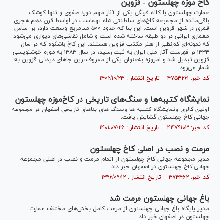
کاخ موزه چهلستون - قزوین
عمارت چهلستون یا کلاه فرنگی یکی از آثار مهم دوره صفوی و تنها کوشک
باقی‌مانده از مجموعه کاخ‌های سلطنتی شاه تهماسب در اواسط قرن دهم هجری
قمری در شهر قزوین است. این بنا که حدود ۵۰۰ مترمربع وسعت دارد، بر اساس
معماری ایرانی در دو طبقه ساخته شده است و شامل نقاشی‌های دیواری می‌شود
که نمونه‌ای کم‌نظیر از هنر مکتب قزوین هستند. این کاخ باشکوه که در سال
۱۳۳۴ در فهرست آثار ملی ایران به ثبت رسید، در سال ۱۳۸۳ به موزه خوشنویسی
قزوین تبدیل شد و امروزه به‌عنوان یکی از معروف‌ترین جا‌های دیدنی قزوین به
شمار می‌رود.
کد خبر: ۴۷۵۴۲۶۱ تاریخ انتشار : ۱۴۰۲/۱۰/۲۳
نمایشگاه کتیبه‌ها و سنگ‌های تاریخی در کاخ‌موزه چهلستون
اولین گالری ونمایشگاه کتیبه ها وسنگ های بناهای تاریخی اصفهان در مجموعه
جهانی کاخ چهلستون گشایش یافت.
کد خبر: ۴۴۷۹۱۰۳ تاریخ انتشار : ۱۴۰۱/۰۷/۲۶
مرمت و نصب در اصلی کاخ چهلستون
مدیر مجموعه جهانی کاخ چهلستون از اتمام مرمت و نصب در اصلی مجموعه
جهانی کاخ چهلستون در اصفهان خبر داد.
کد خبر: ۳۷۳۴۶۲ تاریخ انتشار : ۱۳۹۶/۰۹/۱۲
باغ جهانی چهلستون مرمت شد
مدیر پایگاه باغ جهانی چهلستون از مرمت کامل بخش‌های مختلف عمارت
چهلستون در اصفهان خبر داد.